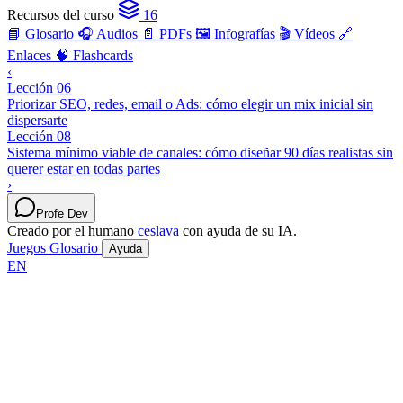
Recursos del curso
16
📘 Glosario
🎧 Audios
📄 PDFs
🖼️ Infografías
🎬 Vídeos
🔗
Enlaces
🧠 Flashcards
‹
Lección 06
Priorizar SEO, redes, email o Ads: cómo elegir un mix inicial sin
dispersarte
Lección 08
Sistema mínimo viable de canales: cómo diseñar 90 días realistas sin
querer estar en todas partes
›
Profe Dev
Creado por el humano
ceslava
con ayuda de su IA.
Juegos
Glosario
Ayuda
EN