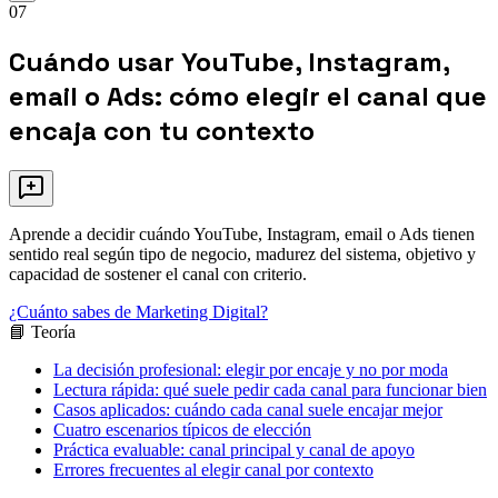
07
Cuándo usar YouTube, Instagram,
email o Ads: cómo elegir el canal que
encaja con tu contexto
Aprende a decidir cuándo YouTube, Instagram, email o Ads tienen
sentido real según tipo de negocio, madurez del sistema, objetivo y
capacidad de sostener el canal con criterio.
¿Cuánto sabes de Marketing Digital?
📘 Teoría
La decisión profesional: elegir por encaje y no por moda
Lectura rápida: qué suele pedir cada canal para funcionar bien
Casos aplicados: cuándo cada canal suele encajar mejor
Cuatro escenarios típicos de elección
Práctica evaluable: canal principal y canal de apoyo
Errores frecuentes al elegir canal por contexto