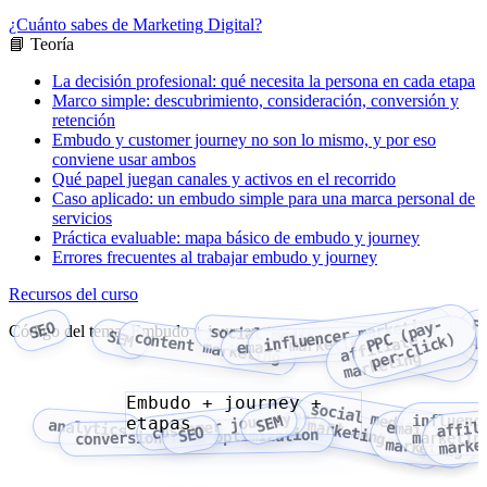
¿Cuánto sabes de Marketing Digital?
📘 Teoría
La decisión profesional: qué necesita la persona en cada etapa
Marco simple: descubrimiento, consideración, conversión y
retención
Embudo y customer journey no son lo mismo, y por eso
conviene usar ambos
Qué papel juegan canales y activos en el recorrido
Caso aplicado: un embudo simple para una marca personal de
servicios
Práctica evaluable: mapa básico de embudo y journey
Errores frecuentes al trabajar embudo y journey
Recursos del curso
influencer marketing
P
P
(
p
a
y
-
p
e
r
-
c
l
i
c
k
F
SEO
Código del tema: Embudo + journey + etapas
social media marketing
Google
SEM
content marketing
C
)
affiliate
A
email marketing
Ads
marketing
Embudo + journey +
content marketing
customer journey
influenc
SEM
etapas
affil
analytics
social media marketing
email
SEO
conversion rate optimization
marketin
marke
marketing