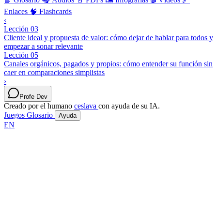
Enlaces
🧠 Flashcards
‹
Lección 03
Cliente ideal y propuesta de valor: cómo dejar de hablar para todos y
empezar a sonar relevante
Lección 05
Canales orgánicos, pagados y propios: cómo entender su función sin
caer en comparaciones simplistas
›
Profe Dev
Creado por el humano
ceslava
con ayuda de su IA.
Juegos
Glosario
Ayuda
EN