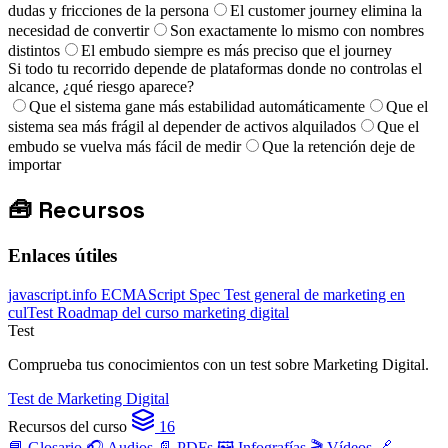
dudas y fricciones de la persona
El customer journey elimina la
necesidad de convertir
Son exactamente lo mismo con nombres
distintos
El embudo siempre es más preciso que el journey
Si todo tu recorrido depende de plataformas donde no controlas el
alcance, ¿qué riesgo aparece?
Que el sistema gane más estabilidad automáticamente
Que el
sistema sea más frágil al depender de activos alquilados
Que el
embudo se vuelva más fácil de medir
Que la retención deje de
importar
🧰
Recursos
Enlaces útiles
javascript.info
ECMAScript Spec
Test general de marketing en
culTest
Roadmap del curso marketing digital
Test
Comprueba tus conocimientos con un test sobre Marketing Digital.
Test de Marketing Digital
Recursos del curso
16
📘 Glosario
🎧 Audios
📄 PDFs
🖼️ Infografías
🎬 Vídeos
🔗