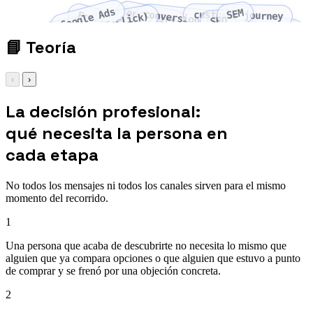
Google Ads
analytics
SEM
conversion rate
customer journey
Facebook Ads
PPC (pay-per-click)
SEO
optimization
📘
Teoría
‹
›
La decisión profesional:
qué necesita la persona en
cada etapa
No todos los mensajes ni todos los canales sirven para el mismo
momento del recorrido.
1
Una persona que acaba de descubrirte no necesita lo mismo que
alguien que ya compara opciones o que alguien que estuvo a punto
de comprar y se frenó por una objeción concreta.
2