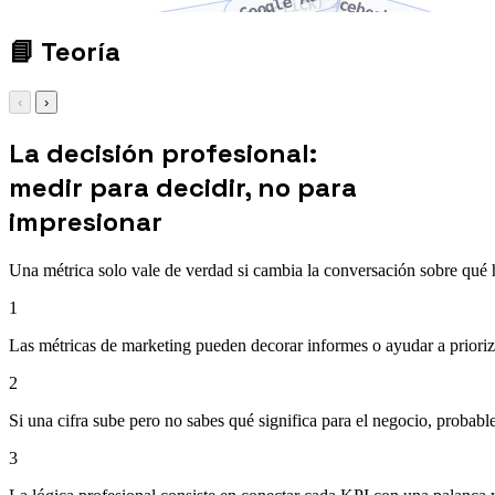
Google Ads
Facebook Ads
PPC (pay-per-click)
📘
Teoría
‹
›
La decisión profesional:
medir para decidir, no para
impresionar
Una métrica solo vale de verdad si cambia la conversación sobre qué 
1
Las métricas de marketing pueden decorar informes o ayudar a prioriza
2
Si una cifra sube pero no sabes qué significa para el negocio, proba
3