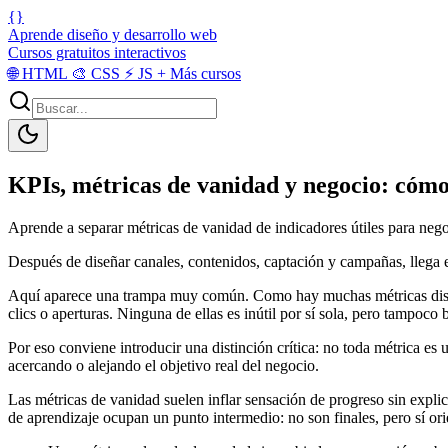
{}
Aprende diseño y desarrollo web
Cursos gratuitos interactivos
🌐
HTML
🎨
CSS
⚡
JS
+
Más cursos
KPIs, métricas de vanidad y negocio: cóm
Aprende a separar métricas de vanidad de indicadores útiles para negoc
Después de diseñar canales, contenidos, captación y campañas, llega 
Aquí aparece una trampa muy común. Como hay muchas métricas disponib
clics o aperturas. Ninguna de ellas es inútil por sí sola, pero tampoco 
Por eso conviene introducir una distinción crítica: no toda métrica e
acercando o alejando el objetivo real del negocio.
Las métricas de vanidad suelen inflar sensación de progreso sin expli
de aprendizaje ocupan un punto intermedio: no son finales, pero sí or