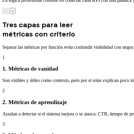
La lógica profesional consiste en conectar cada KPI con una palanca y
‹
›
Tres capas para leer
métricas con criterio
Separar las métricas por función evita confundir visibilidad con negoc
1
1. Métricas de vanidad
Son visibles y útiles como contexto, pero por sí solas explican poco i
2
2. Métricas de aprendizaje
Ayudan a detectar si el sistema mejora o se atasca: CTR, tiempo de pe
3