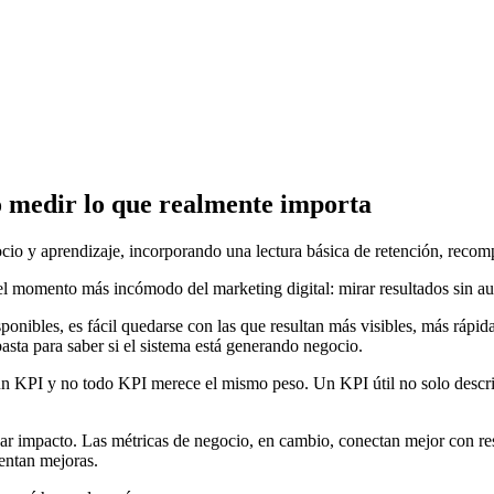
o medir lo que realmente importa
io y aprendizaje, incorporando una lectura básica de retención, recompr
el momento más incómodo del marketing digital: mirar resultados sin a
les, es fácil quedarse con las que resultan más visibles, más rápidas
basta para saber si el sistema está generando negocio.
s un KPI y no todo KPI merece el mismo peso. Un KPI útil no solo descri
car impacto. Las métricas de negocio, en cambio, conectan mejor con res
ientan mejoras.