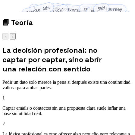
Google Ads
analytics
SEM
conversion rate
customer journey
Facebook Ads
PPC (pay-per-click)
SEO
optimization
📘
Teoría
‹
›
La decisión profesional: no
captar por captar, sino abrir
una relación con sentido
Pedir un dato solo merece la pena si después existe una continuidad
valiosa para ambas partes.
1
Captar emails o contactos sin una propuesta clara suele inflar una
base sin utilidad real.
2
La lógica profesional es otra: ofrecer algo pequeño pero relevante a