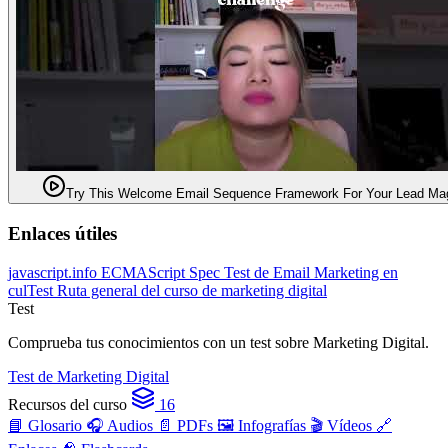
Try This Welcome Email Sequence Framework For Your Lead Ma
Enlaces útiles
javascript.info
ECMAScript Spec
Test de Email Marketing en
culTest
Ruta general del curso de marketing digital
Test
Comprueba tus conocimientos con un test sobre Marketing Digital.
Test de Marketing Digital
Recursos del curso
16
📘 Glosario
🎧 Audios
📄 PDFs
🖼️ Infografías
🎬 Vídeos
🔗