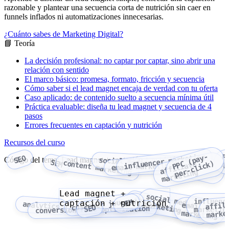
razonable y plantear una secuencia corta de nutrición sin caer en
funnels inflados ni automatizaciones innecesarias.
¿Cuánto sabes de Marketing Digital?
📘 Teoría
La decisión profesional: no captar por captar, sino abrir una
relación con sentido
El marco básico: promesa, formato, fricción y secuencia
Cómo saber si el lead magnet encaja de verdad con tu oferta
Caso aplicado: de contenido suelto a secuencia mínima útil
Práctica evaluable: diseña tu lead magnet y secuencia de 4
pasos
Errores frecuentes en captación y nutrición
Recursos del curso
influencer marketing
P
P
(
p
a
y
-
p
e
r
-
c
l
i
c
k
F
SEO
Código del tema: Lead magnet + captación + nutrición
social media marketing
Google
SEM
content marketing
C
)
affiliate
A
email marketing
Ads
marketing
Lead magnet +
content marketing
customer journey
influenc
SEM
captación + nutrición
affil
analytics
social media marketing
email
SEO
conversion rate optimization
marketin
marke
marketing