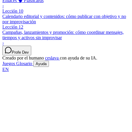
Enlaces
🧠 Flashcards
‹
Lección 10
Calendario editorial y contenidos: cómo publicar con objetivo y no
por improvisación
Lección 12
Campañas, lanzamientos y promoción: cómo coordinar mensajes,
tiempos y activos sin improvisar
›
Profe Dev
Creado por el humano
ceslava
con ayuda de su IA.
Juegos
Glosario
Ayuda
EN