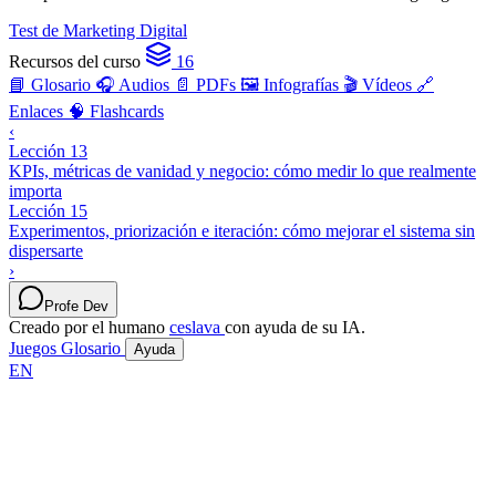
Test de Marketing Digital
Recursos del curso
16
📘 Glosario
🎧 Audios
📄 PDFs
🖼️ Infografías
🎬 Vídeos
🔗
Enlaces
🧠 Flashcards
‹
Lección 13
KPIs, métricas de vanidad y negocio: cómo medir lo que realmente
importa
Lección 15
Experimentos, priorización e iteración: cómo mejorar el sistema sin
dispersarte
›
Profe Dev
Creado por el humano
ceslava
con ayuda de su IA.
Juegos
Glosario
Ayuda
EN