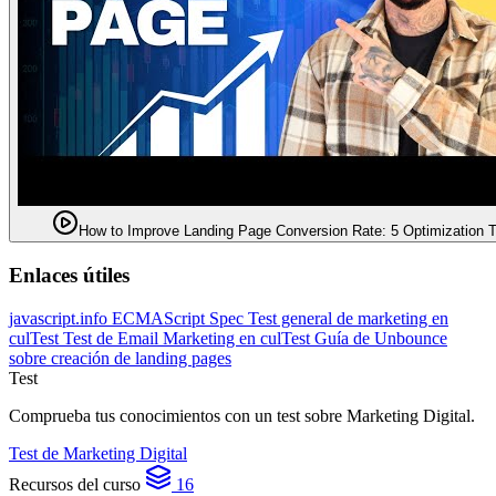
How to Improve Landing Page Conversion Rate: 5 Optimization T
Enlaces útiles
javascript.info
ECMAScript Spec
Test general de marketing en
culTest
Test de Email Marketing en culTest
Guía de Unbounce
sobre creación de landing pages
Test
Comprueba tus conocimientos con un test sobre Marketing Digital.
Test de Marketing Digital
Recursos del curso
16