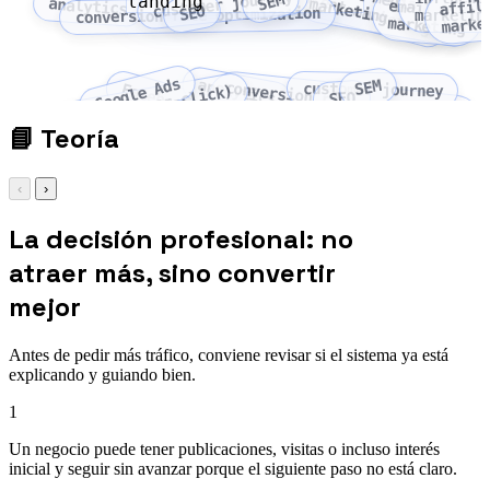
content marketing
customer journey
SEM
landing
affil
analytics
social media marketing
email
SEO
conversion rate optimization
marketin
marke
marketing
Google Ads
analytics
SEM
conversion rate
customer journey
Facebook Ads
PPC (pay-per-click)
SEO
optimization
📘
Teoría
‹
›
La decisión profesional: no
atraer más, sino convertir
mejor
Antes de pedir más tráfico, conviene revisar si el sistema ya está
explicando y guiando bien.
1
Un negocio puede tener publicaciones, visitas o incluso interés
inicial y seguir sin avanzar porque el siguiente paso no está claro.