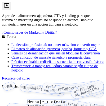
Aprende a alinear mensaje, oferta, CTA y landing para que tu
sistema de marketing digital no se quede en alcance, sino que
convierta interés en una acción útil para el negocio.
¿Cuánto sabes de Marketing Digital?
📘 Teoría
La decisión profesional: no atraer más, sino convertir mejor
El marco de alineación: promesa, prueba, formato y CTA
Señales de desalineación que suelen bloquear la conversión
Caso aplicado: de mensaje genérico a propuesta clara
Práctica evaluable: rediseña tu secuencia de conversión básica
Transferencia a trabajo real: cómo cambia según el tipo de
negocio
Recursos del curso
influencer marketing
P
P
(
p
a
y
-
p
e
r
-
c
l
i
c
k
F
SEO
Código del tema: Mensaje + oferta + landing
social media marketing
Google
SEM
content marketing
C
)
affiliate
A
email marketing
Ads
marketing
Mensaje + oferta +
influenc