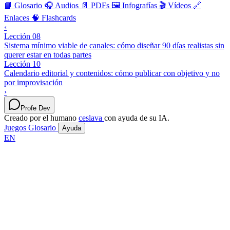
📘 Glosario
🎧 Audios
📄 PDFs
🖼️ Infografías
🎬 Vídeos
🔗
Enlaces
🧠 Flashcards
‹
Lección 08
Sistema mínimo viable de canales: cómo diseñar 90 días realistas sin
querer estar en todas partes
Lección 10
Calendario editorial y contenidos: cómo publicar con objetivo y no
por improvisación
›
Profe Dev
Creado por el humano
ceslava
con ayuda de su IA.
Juegos
Glosario
Ayuda
EN