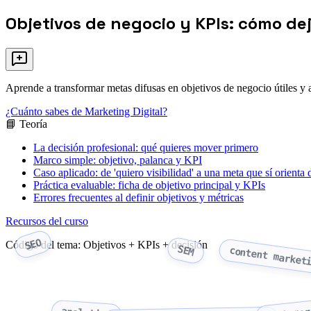
Objetivos de negocio y KPIs: cómo de
Aprende a transformar metas difusas en objetivos de negocio útiles y 
¿Cuánto sabes de Marketing Digital?
📘 Teoría
La decisión profesional: qué quieres mover primero
Marco simple: objetivo, palanca y KPI
Caso aplicado: de 'quiero visibilidad' a una meta que sí orienta 
Práctica evaluable: ficha de objetivo principal y KPIs
Errores frecuentes al definir objetivos y métricas
Recursos del curso
SEO
Código del tema: Objetivos + KPIs + decisión
SEM
content market