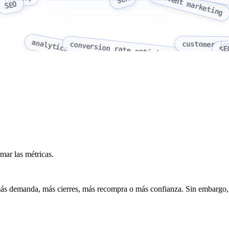
content marketing
 journey
SEO
analytics
customer jo
conversion rate optimization
SE
mar las métricas.
ás demanda, más cierres, más recompra o más confianza. Sin embargo, e