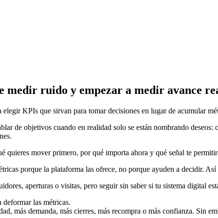
de medir ruido y empezar a medir avance re
a elegir KPIs que sirvan para tomar decisiones en lugar de acumular mét
lar de objetivos cuando en realidad solo se están nombrando deseos: cr
nes.
ué quieres mover primero, por qué importa ahora y qué señal te permitir
icas porque la plataforma las ofrece, no porque ayuden a decidir. Así 
idores, aperturas o visitas, pero seguir sin saber si tu sistema digital 
 deformar las métricas.
edad, más demanda, más cierres, más recompra o más confianza. Sin em