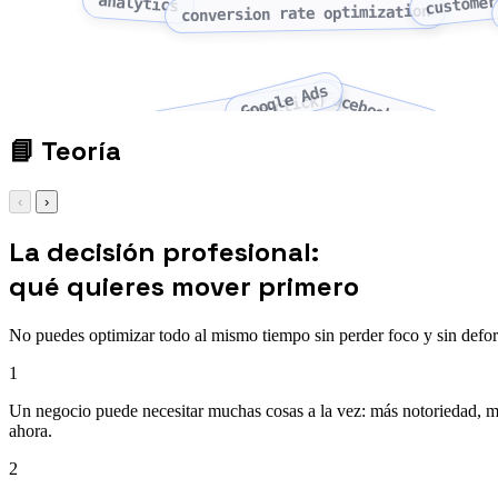
customer
analytics
conversion rate optimization
Google Ads
Facebook Ads
PPC (pay-per-click)
📘
Teoría
‹
›
La decisión profesional:
qué quieres mover primero
No puedes optimizar todo al mismo tiempo sin perder foco y sin defor
1
Un negocio puede necesitar muchas cosas a la vez: más notoriedad, m
ahora.
2