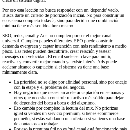
crece un sistema digital.
Por eso esta lección no busca responder con un 'depende' vacío.
Busca darte un criterio de priorización inicial. No para construir un
ecosistema completo todavía, sino para decidir qué combinación
mínima tiene más sentido ahora mismo.
SEO, redes, email y Ads no compiten por ser el mejor canal
universal. Cumplen papeles diferentes. SEO puede construir
demanda evergreen y captar intención con más rendimiento a medio
plazo. Las redes pueden descubrirte, crear relación y testear
mensajes con velocidad. El email suele ser clave para nutrir,
reactivar y convertir mejor cuando ya existe interés. Ads puede
acelerar alcance o captación si el sistema ya tiene una base
mínimamente clara.
La prioridad no se elige por afinidad personal, sino por encaje
con la etapa y el problema del negocio.
Hay negocios que necesitan acelerar captación en semanas y
otros que necesitan construir un activo más sólido para dejar
de depender del boca a boca o del algoritmo.
Eso cambia por completo la lectura del mix. No priorizas
igual si vendes un servicio premium, si tienes ecommerce
pequeño, si estás validando una oferta o si ya tienes una base
de contactos sin trabajar.
Por eso la pregunta útil no es 'qué canal está funcionando más