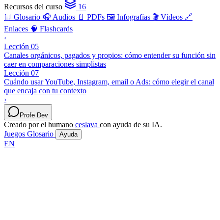
Recursos del curso
16
📘 Glosario
🎧 Audios
📄 PDFs
🖼️ Infografías
🎬 Vídeos
🔗
Enlaces
🧠 Flashcards
‹
Lección 05
Canales orgánicos, pagados y propios: cómo entender su función sin
caer en comparaciones simplistas
Lección 07
Cuándo usar YouTube, Instagram, email o Ads: cómo elegir el canal
que encaja con tu contexto
›
Profe Dev
Creado por el humano
ceslava
con ayuda de su IA.
Juegos
Glosario
Ayuda
EN