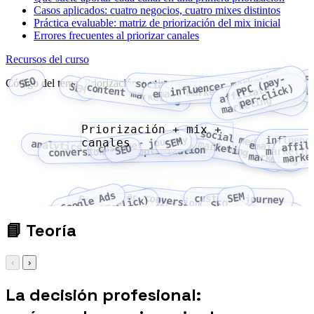
Casos aplicados: cuatro negocios, cuatro mixes distintos
Práctica evaluable: matriz de priorización del mix inicial
Errores frecuentes al priorizar canales
Recursos del curso
influencer marketing
P
P
(
p
a
y
-
p
e
r
-
c
l
i
c
k
F
SEO
Código del tema: Priorización + mix + canales
social media marketing
Google
SEM
content marketing
C
)
affiliate
A
email marketing
Ads
marketing
Priorización + mix +
content marketing
customer journey
influenc
SEM
canales
affil
analytics
social media marketing
email
SEO
conversion rate optimization
marketin
marke
marketing
Google Ads
analytics
SEM
conversion rate
customer journey
Facebook Ads
PPC (pay-per-click)
SEO
optimization
📘
Teoría
‹
›
La decisión profesional: