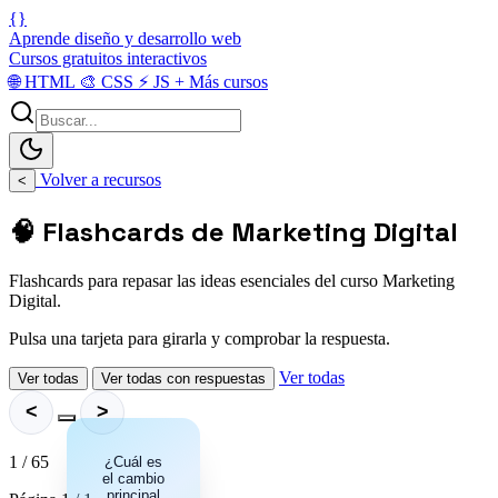
{}
Aprende diseño y desarrollo web
Cursos gratuitos interactivos
🌐
HTML
🎨
CSS
⚡
JS
+
Más cursos
Volver a recursos
<
🧠 Flashcards de Marketing Digital
Flashcards para repasar las ideas esenciales del curso Marketing
Digital.
Pulsa una tarjeta para girarla y comprobar la respuesta.
Ver todas
Ver todas
Ver todas con respuestas
<
>
1 / 65
Se priorizan
¿Cuál es
el cambio
los
principal
elementos