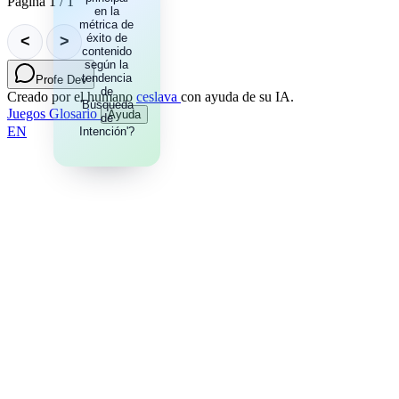
Página 1 / 1
guardados
en la
métrica de
(saves) y el
éxito de
tiempo de
<
>
visualización
contenido
según la
sobre el
tendencia
simple
Profe Dev
conteo de
de
Creado por el humano
ceslava
con ayuda de su IA.
'Búsqueda
vistas.
Juegos
Glosario
Ayuda
de
EN
Intención'?