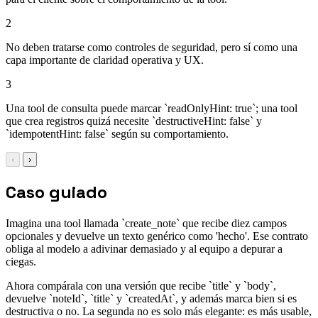
2
No deben tratarse como controles de seguridad, pero sí como una
capa importante de claridad operativa y UX.
3
Una tool de consulta puede marcar `readOnlyHint: true`; una tool
que crea registros quizá necesite `destructiveHint: false` y
`idempotentHint: false` según su comportamiento.
‹
›
Caso guiado
Imagina una tool llamada `create_note` que recibe diez campos
opcionales y devuelve un texto genérico como 'hecho'. Ese contrato
obliga al modelo a adivinar demasiado y al equipo a depurar a
ciegas.
Ahora compárala con una versión que recibe `title` y `body`,
devuelve `noteId`, `title` y `createdAt`, y además marca bien si es
destructiva o no. La segunda no es solo más elegante: es más usable,