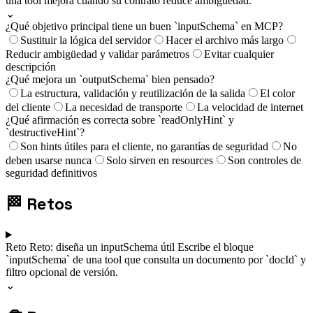
una tool mejora cuando su contrato reduce ambigüedad.
⌄
¿Qué objetivo principal tiene un buen `inputSchema` en MCP?
Sustituir la lógica del servidor
Hacer el archivo más largo
Reducir ambigüedad y validar parámetros
Evitar cualquier
descripción
¿Qué mejora un `outputSchema` bien pensado?
La estructura, validación y reutilización de la salida
El color
del cliente
La necesidad de transporte
La velocidad de internet
¿Qué afirmación es correcta sobre `readOnlyHint` y
`destructiveHint`?
Son hints útiles para el cliente, no garantías de seguridad
No
deben usarse nunca
Solo sirven en resources
Son controles de
seguridad definitivos
🏁
Retos
Reto
Reto: diseña un inputSchema útil
Escribe el bloque
`inputSchema` de una tool que consulta un documento por `docId` y
filtro opcional de versión.
⌄