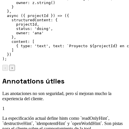
owner
:
 z
.
string
(
)
}
}
,
async
(
{
 projectId 
}
)
=>
(
{
structuredContent
:
{
      projectId
,
status
:
'doing'
,
owner
:
'ana'
}
,
content
:
[
{
type
:
'text'
,
text
:
`
Proyecto 
${
projectId
}
 en c
]
}
)
)
;
‹
›
Annotations útiles
Las anotaciones no son seguridad, pero sí mejoran mucho la
experiencia del cliente.
1
La especificación actual define hints como `readOnlyHint`,
`destructiveHint`, `idempotentHint` y `openWorldHint`. Son pistas
para el cliente sobre el comportamiento de la tool.