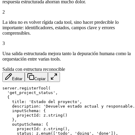
respuesta estructurada ahorran mucho dolor.
2
La idea no es volver rígida cada tool, sino hacer predecible lo
importante: identificadores, estados, campos clave y errores
comprensibles.
3
Una salida estructurada mejora tanto la depuración humana como la
orquestación entre varias tools.
Salida con estructura reconocible
Editar
Copiar
server
.
registerTool
(
'get_project_status'
,
{
title
:
'Estado del proyecto'
,
description
:
'Devuelve estado actual y responsable.
inputSchema
:
{
projectId
:
 z
.
string
(
)
}
,
outputSchema
:
{
projectId
:
 z
.
string
(
)
,
status
:
 z
.
enum
(
[
'todo'
,
'doing'
,
'done'
]
)
,