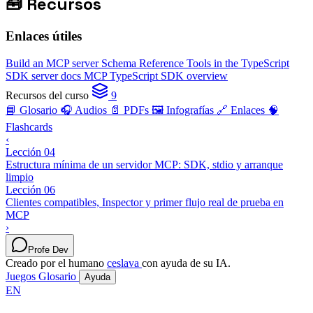
🧰
Recursos
Enlaces útiles
Build an MCP server
Schema Reference
Tools in the TypeScript
SDK server docs
MCP TypeScript SDK overview
Recursos del curso
9
📘 Glosario
🎧 Audios
📄 PDFs
🖼️ Infografías
🔗 Enlaces
🧠
Flashcards
‹
Lección 04
Estructura mínima de un servidor MCP: SDK, stdio y arranque
limpio
Lección 06
Clientes compatibles, Inspector y primer flujo real de prueba en
MCP
›
Profe Dev
Creado por el humano
ceslava
con ayuda de su IA.
Juegos
Glosario
Ayuda
EN