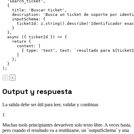
'search_ticket'
,
{
title
:
'Buscar ticket'
,
description
:
'Busca un ticket de soporte por identi
inputSchema
:
{
ticketId
:
 z
.
string
(
)
.
describe
(
'Identificador exac
}
}
,
async
(
{
 ticketId 
}
)
=>
{
return
{
content
:
[
{
type
:
'text'
,
text
:
`
resultado para 
${
ticketI
]
}
;
}
)
;
‹
›
Output y respuesta
La salida debe ser útil para leer, validar y combinar.
1
Muchas tools principiantes devuelven solo texto libre. A veces basta,
pero cuando el resultado va a reutilizarse, un `outputSchema` y una