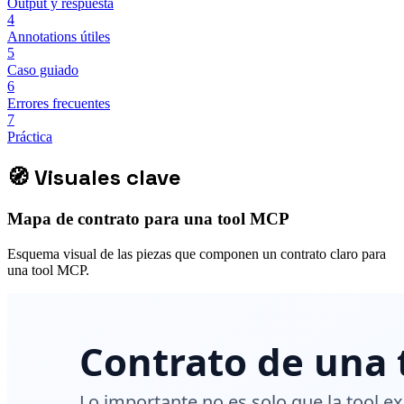
Output y respuesta
4
Annotations útiles
5
Caso guiado
6
Errores frecuentes
7
Práctica
🧭
Visuales clave
Mapa de contrato para una tool MCP
Esquema visual de las piezas que componen un contrato claro para
una tool MCP.