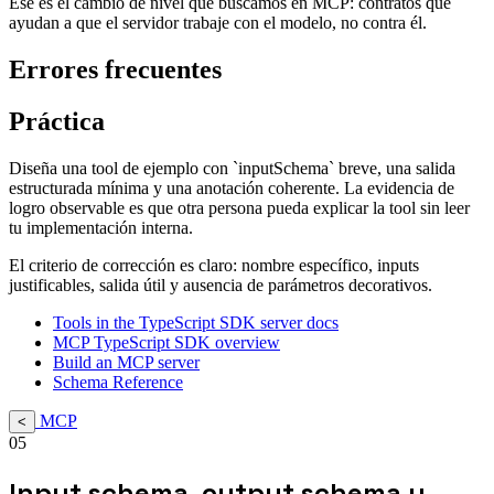
Ese es el cambio de nivel que buscamos en MCP: contratos que
ayudan a que el servidor trabaje con el modelo, no contra él.
Errores frecuentes
Práctica
Diseña una tool de ejemplo con `inputSchema` breve, una salida
estructurada mínima y una anotación coherente. La evidencia de
logro observable es que otra persona pueda explicar la tool sin leer
tu implementación interna.
El criterio de corrección es claro: nombre específico, inputs
justificables, salida útil y ausencia de parámetros decorativos.
Tools in the TypeScript SDK server docs
MCP TypeScript SDK overview
Build an MCP server
Schema Reference
MCP
<
05
Input schema, output schema y