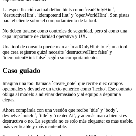
La especificación actual define hints como `readOnlyHint`,
`destructiveHint`, `idempotentHint` y `openWorldHint`. Son pistas
para el cliente sobre el comportamiento de la tool.
No deben tratarse como controles de seguridad, pero sí como una
capa importante de claridad operativa y UX.
Una tool de consulta puede marcar `readOnlyHint: true`; una tool
que crea registros quizá necesite `destructiveHint: false` y
`idempotentHint: false` según su comportamiento.
Caso guiado
Imagina una tool llamada `create_note` que recibe diez campos
opcionales y devuelve un texto genérico como 'hecho'. Ese contrato
obliga al modelo a adivinar demasiado y al equipo a depurar a
ciegas.
Ahora compárala con una versión que recibe `title` y `body`,
devuelve `noteId`, `title` y `createdAt`, y además marca bien si es
destructiva o no. La segunda no es solo más elegante: es más usable,
más verificable y más mantenible.