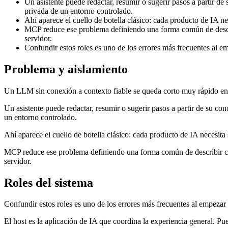
Un asistente puede redactar, resumir o sugerir pasos a partir d
privada de un entorno controlado.
Ahí aparece el cuello de botella clásico: cada producto de IA n
MCP reduce ese problema definiendo una forma común de describi
servidor.
Confundir estos roles es uno de los errores más frecuentes al 
Problema y aislamiento
Un LLM sin conexión a contexto fiable se queda corto muy rápido en 
Un asistente puede redactar, resumir o sugerir pasos a partir de su co
un entorno controlado.
Ahí aparece el cuello de botella clásico: cada producto de IA necesit
MCP reduce ese problema definiendo una forma común de describir capa
servidor.
Roles del sistema
Confundir estos roles es uno de los errores más frecuentes al empeza
El host es la aplicación de IA que coordina la experiencia general. Pu