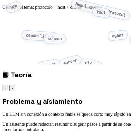
Model Context Protocol
MCP
Código del tema: protocolo + host + cliente + servidor
tool
agent
capabilities
schema
server
client
prompt
📘
Teoría
‹
›
Problema y aislamiento
Un LLM sin conexión a contexto fiable se queda corto muy rápido en 
Un asistente puede redactar, resumir o sugerir pasos a partir de su co
un entorno controlado.