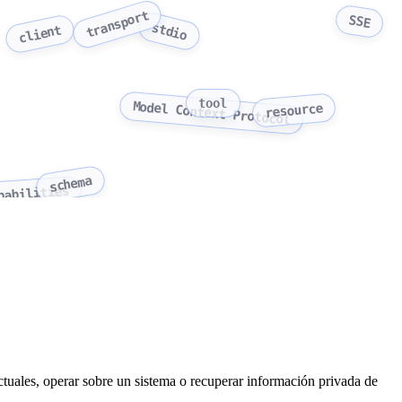
transport
SSE
stdio
client
tool
Model Context Protocol
resource
schema
pabilities
actuales, operar sobre un sistema o recuperar información privada de