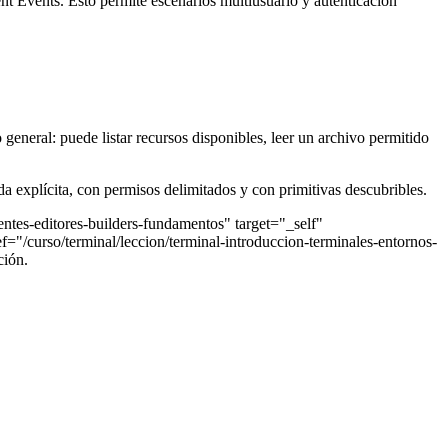
 Events. Esto permite escenarios multiusuario y autenticación
neral: puede listar recursos disponibles, leer un archivo permitido
a explícita, con permisos delimitados y con primitivas descubribles.
gentes-editores-builders-fundamentos" target="_self"
ef="/curso/terminal/leccion/terminal-introduccion-terminales-entornos-
ción.