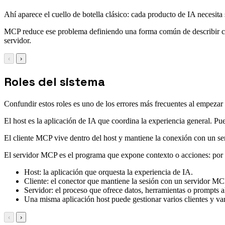
Ahí aparece el cuello de botella clásico: cada producto de IA necesit
MCP reduce ese problema definiendo una forma común de describir capa
servidor.
‹
›
Roles del sistema
Confundir estos roles es uno de los errores más frecuentes al empeza
El host es la aplicación de IA que coordina la experiencia general. Pu
El cliente MCP vive dentro del host y mantiene la conexión con un ser
El servidor MCP es el programa que expone contexto o acciones: por 
Host: la aplicación que orquesta la experiencia de IA.
Cliente: el conector que mantiene la sesión con un servidor MC
Servidor: el proceso que ofrece datos, herramientas o prompts al
Una misma aplicación host puede gestionar varios clientes y var
‹
›