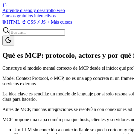
{}
Aprende diseño y desarrollo web
Cursos gratuitos interactivos
🌐
HTML
🎨
CSS
⚡
JS
+
Más cursos
Qué es MCP: protocolo, actores y por qué
Construye el modelo mental correcto de MCP desde el inicio: qué probl
Model Context Protocol, o MCP, no es una app concreta ni un framewo
servicios externos.
La idea clave es sencilla: un modelo de lenguaje por sí solo razona sob
clara para hacerlo.
Antes de MCP, muchas integraciones se resolvían con conexiones ad ho
MCP propone una capa común para que hosts, clientes y servidores n
Un LLM sin conexión a contexto fiable se queda corto muy rápi