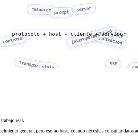
server
resource
prompt
interoperabilidad
protocolo + host + cliente + servidor
MCP
orquestacion
contexto
transport
SSE
ca
stdio
trabajo real.
nocimiento general, pero eso no basta cuando necesitas consultar datos 