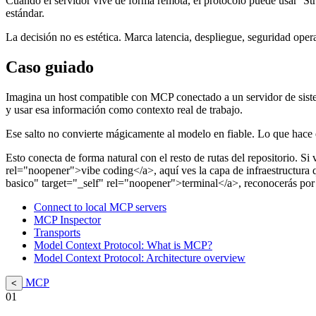
Cuando el servidor vive de forma remota, el protocolo puede usar `S
estándar.
La decisión no es estética. Marca latencia, despliegue, seguridad opera
Caso guiado
Imagina un host compatible con MCP conectado a un servidor de sistem
y usar esa información como contexto real de trabajo.
Ese salto no convierte mágicamente al modelo en fiable. Lo que hace e
Esto conecta de forma natural con el resto de rutas del repositorio. S
rel="noopener">vibe coding</a>, aquí ves la capa de infraestructura q
basico" target="_self" rel="noopener">terminal</a>, reconocerás por qu
Connect to local MCP servers
MCP Inspector
Transports
Model Context Protocol: What is MCP?
Model Context Protocol: Architecture overview
MCP
<
01