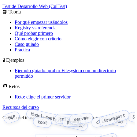
Test de Desarrollo Web (CulTest)
📘 Teoría
Por qué empezar usándolos
Registry vs referencia
Qué probar primero
Cómo elegir con criterio
Caso guiado
Práctica
🧪 Ejemplos
Ejemplo guiado: probar Filesystem con un directorio
permitido
🏁 Retos
Reto: elige el primer servidor
Recursos del curso
Model Context Protocol
transport
MCP
S
Código del tema: registry + referencia + instalar + evaluar
server
resource
stdio
client
prompt
tool