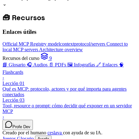
⌄
🧰
Recursos
Enlaces útiles
Official MCP Registry
modelcontextprotocol/servers
Connect to
local MCP servers
Architecture overview
Recursos del curso
9
📘 Glosario
🎧 Audios
📄 PDFs
🖼️ Infografías
🔗 Enlaces
🧠
Flashcards
‹
Lección 01
Qué es MCP: protocolo, actores y por qué importa para agentes
conectados
Lección 03
Tool, resource o prompt: cómo decidir qué exponer en un servidor
MCP
›
Profe Dev
Creado por el humano
ceslava
con ayuda de su IA.
Juegos
Glosario
Ayuda