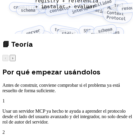
registry + referencia
interoperabilidad
orquestacion
tool
MCP
+ instalar + evaluar
agent
capabilities
resou
Model
Context
contexto
schema
Protocol
schema
transport
server
SSE
capabilities
client
stdio
prompt
📘
Teoría
‹
›
Por qué empezar usándolos
Antes de construir, conviene comprobar si el problema ya está
resuelto de forma suficiente.
1
Usar un servidor MCP ya hecho te ayuda a aprender el protocolo
desde el lado del usuario avanzado y del integrador, no solo desde el
rol de autor del servidor.
2