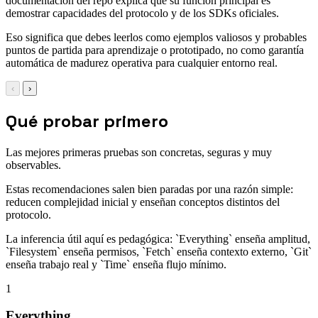
documentación del repo explica que su función principal es
demostrar capacidades del protocolo y de los SDKs oficiales.
Eso significa que debes leerlos como ejemplos valiosos y probables
puntos de partida para aprendizaje o prototipado, no como garantía
automática de madurez operativa para cualquier entorno real.
‹
›
Qué probar primero
Las mejores primeras pruebas son concretas, seguras y muy
observables.
Estas recomendaciones salen bien paradas por una razón simple:
reducen complejidad inicial y enseñan conceptos distintos del
protocolo.
La inferencia útil aquí es pedagógica: `Everything` enseña amplitud,
`Filesystem` enseña permisos, `Fetch` enseña contexto externo, `Git`
enseña trabajo real y `Time` enseña flujo mínimo.
1
Everything