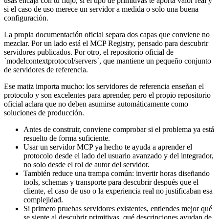
usas encaja con tu flujo, si el tipo de primitivas te aporta valor real y
si el caso de uso merece un servidor a medida o solo una buena
configuración.
La propia documentación oficial separa dos capas que conviene no
mezclar. Por un lado está el MCP Registry, pensado para descubrir
servidores publicados. Por otro, el repositorio oficial de
`modelcontextprotocol/servers`, que mantiene un pequeño conjunto
de servidores de referencia.
Ese matiz importa mucho: los servidores de referencia enseñan el
protocolo y son excelentes para aprender, pero el propio repositorio
oficial aclara que no deben asumirse automáticamente como
soluciones de producción.
Antes de construir, conviene comprobar si el problema ya está
resuelto de forma suficiente.
Usar un servidor MCP ya hecho te ayuda a aprender el
protocolo desde el lado del usuario avanzado y del integrador,
no solo desde el rol de autor del servidor.
También reduce una trampa común: invertir horas diseñando
tools, schemas y transporte para descubrir después que el
cliente, el caso de uso o la experiencia real no justificaban esa
complejidad.
Si primero pruebas servidores existentes, entiendes mejor qué
se siente al descubrir primitivas, qué descripciones ayudan de