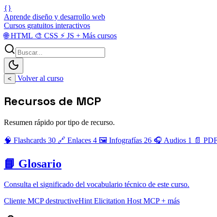
{}
Aprende diseño y desarrollo web
Cursos gratuitos interactivos
🌐
HTML
🎨
CSS
⚡
JS
+
Más cursos
Volver al curso
<
Recursos de MCP
Resumen rápido por tipo de recurso.
🧠 Flashcards
30
🔗 Enlaces
4
🖼️ Infografías
26
🎧 Audios
1
📄 PDF
📘 Glosario
Consulta el significado del vocabulario técnico de este curso.
Cliente MCP
destructiveHint
Elicitation
Host MCP
+ más