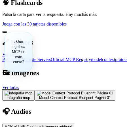
🧠 Flashcards
Pulsa la carta para ver la respuesta. Hay muchás más:
Juega con las 30 tarjetas disponibles
🔗 Enlaces
¿Qué
Model
significa
Context
Protocol.
MCP en
Ver todos
este
Publishing Remote Servers
Official MCP Registry
modelcontextprotoco
curso?
🖼️ Imágenes
Ver todas
infografia mcp
Model Context Protocol Blueprint Página 01
🎧 Audios
MCP el USB C de la inteligencia artificial