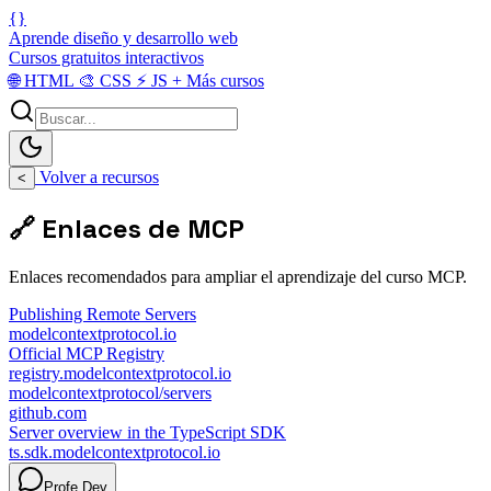
{}
Aprende diseño y desarrollo web
Cursos gratuitos interactivos
🌐
HTML
🎨
CSS
⚡
JS
+
Más cursos
Volver a recursos
<
🔗 Enlaces de MCP
Enlaces recomendados para ampliar el aprendizaje del curso MCP.
Publishing Remote Servers
modelcontextprotocol.io
Official MCP Registry
registry.modelcontextprotocol.io
modelcontextprotocol/servers
github.com
Server overview in the TypeScript SDK
ts.sdk.modelcontextprotocol.io
Profe Dev