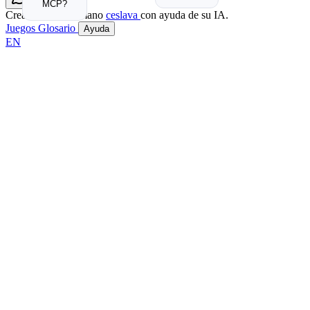
Profe Dev
MCP?
Creado por el humano
ceslava
con ayuda de su IA.
Juegos
Glosario
Ayuda
EN