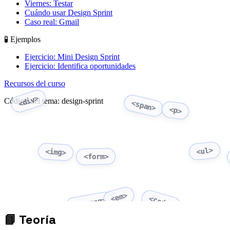
Viernes: Testar
Cuándo usar Design Sprint
Caso real: Gmail
🧪 Ejemplos
Ejercicio: Mini Design Sprint
Ejercicio: Identifica oportunidades
Recursos del curso
<div>
Código del tema: design-sprint
<span>
<p>
<ul>
<img>
<form>
<em>
<code>
<strong>
📘
Teoría