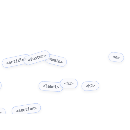
<footer>
<a>
<main>
<article>
<h1>
<h2>
<label>
<section>
>