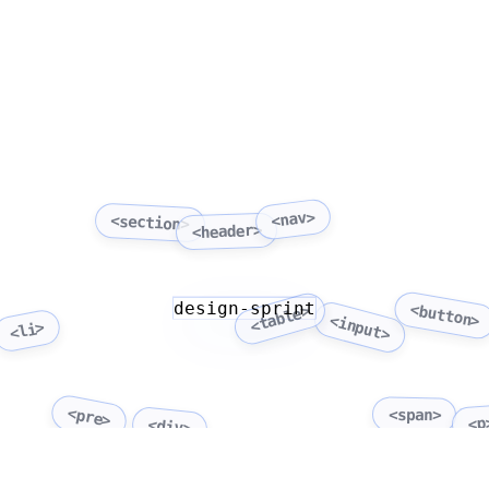
<nav>
<section>
<header>
design-sprint
<button>
<table>
<input>
<li>
<pre>
<span>
<p
<div>