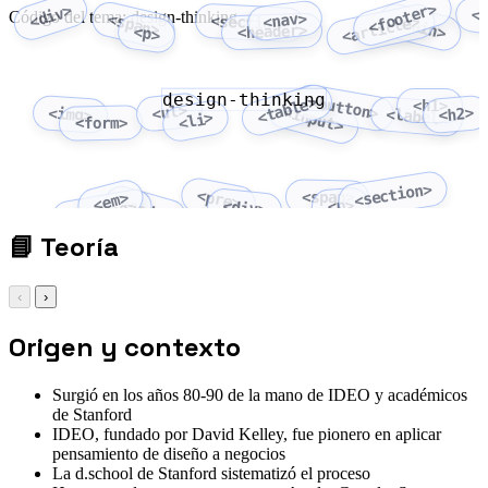
<footer>
<div>
<
Código del tema: design-thinking
<nav>
<span>
<section>
<main>
<article>
<header>
<p>
design-thinking
<button>
<table>
<h1>
<ul>
<input>
<img>
<h2>
<label>
<li>
<form>
<section>
<pre>
<span>
<em>
<code>
<p>
<div>
<strong>
📘
Teoría
‹
›
Origen y contexto
Surgió en los años 80-90 de la mano de IDEO y académicos
de Stanford
IDEO, fundado por David Kelley, fue pionero en aplicar
pensamiento de diseño a negocios
La d.school de Stanford sistematizó el proceso