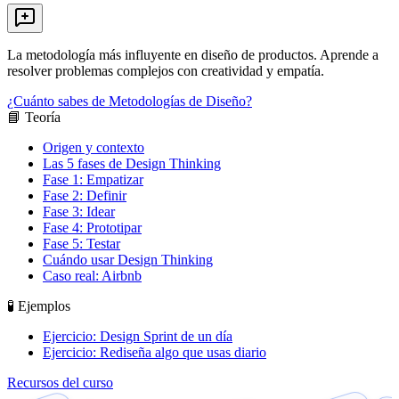
La metodología más influyente en diseño de productos. Aprende a
resolver problemas complejos con creatividad y empatía.
¿Cuánto sabes de Metodologías de Diseño?
📘 Teoría
Origen y contexto
Las 5 fases de Design Thinking
Fase 1: Empatizar
Fase 2: Definir
Fase 3: Idear
Fase 4: Prototipar
Fase 5: Testar
Cuándo usar Design Thinking
Caso real: Airbnb
🧪 Ejemplos
Ejercicio: Design Sprint de un día
Ejercicio: Rediseña algo que usas diario
Recursos del curso