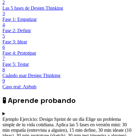
2
Las 5 fases de Design Thinking
3
Fase 1: Empatizar
4
Fase 2: Definir
5
Fase 3: Idear
6
Fase 4: Prototipar
7
Fase 5: Testar
8
Cuándo usar Design Thinking
9
Caso real: Airbnb
🧪
Aprende probando
Ejemplo
Ejercicio: Design Sprint de un día
Elige un problema
simple de tu vida cotidiana. Aplica las 5 fases en versión mini: 30
min empatía (entrevista a alguien), 15 min define, 30 min ideate (10
ideas), 30 min prototype (sketch), 30 min test (muestra a alguien).