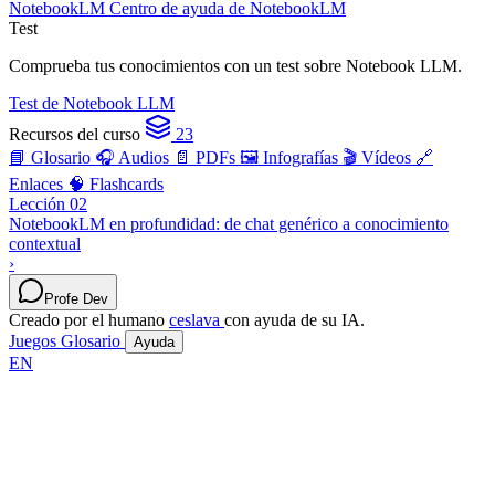
NotebookLM
Centro de ayuda de NotebookLM
Test
Comprueba tus conocimientos con un test sobre Notebook LLM.
Test de Notebook LLM
Recursos del curso
23
📘 Glosario
🎧 Audios
📄 PDFs
🖼️ Infografías
🎬 Vídeos
🔗
Enlaces
🧠 Flashcards
Lección 02
NotebookLM en profundidad: de chat genérico a conocimiento
contextual
›
Profe Dev
Creado por el humano
ceslava
con ayuda de su IA.
Juegos
Glosario
Ayuda
EN