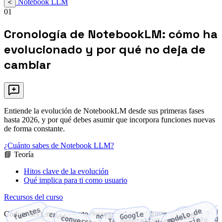
Notebook LLM
<
01
Cronología de NotebookLM: cómo ha
evolucionado y por qué no deja de
cambiar
Entiende la evolución de NotebookLM desde sus primeras fases
hasta 2026, y por qué debes asumir que incorpora funciones nuevas
de forma constante.
¿Cuánto sabes de Notebook LLM?
📘 Teoría
Hitos clave de la evolución
Qué implica para ti como usuario
Recursos del curso
fuentes
d
e
l
o
d
e
l
e
n
g
u
a
j
a
Código del tema: Contexto documental + decisiones con evidencia
recursos d
cuaderno
Google
NotebookLM
notas
conversación
IA generativa