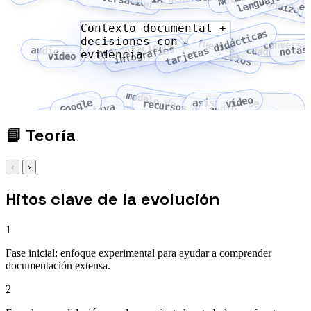
m
o
e
aprendizaj
es
Contexto documental +
tarjetas didácticas
decisiones con
fuentes
cuestionarios
conversa
presentaciones
infografías
notas
audio
cuaderno
evidencia
vídeo
modelo de lenguaje
vídeo
Google
asistente de
recursos de aprendizaje
NotebookLM
IA generativa
audio
estudio
📘
Teoría
‹
›
Hitos clave de la evolución
1
Fase inicial: enfoque experimental para ayudar a comprender
documentación extensa.
2