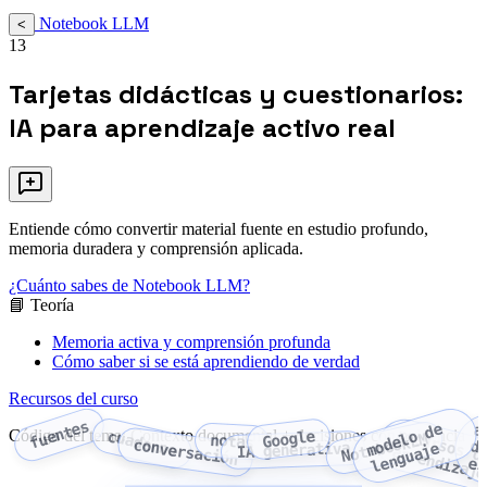
Notebook LLM
<
13
Tarjetas didácticas y cuestionarios:
IA para aprendizaje activo real
Entiende cómo convertir material fuente en estudio profundo,
memoria duradera y comprensión aplicada.
¿Cuánto sabes de Notebook LLM?
📘 Teoría
Memoria activa y comprensión profunda
Cómo saber si se está aprendiendo de verdad
Recursos del curso
fuentes
d
e
l
o
d
e
l
e
n
g
u
a
j
a
Código del tema: Contexto documental + decisiones con evidencia
recursos d
cuaderno
Google
NotebookLM
notas
conversación
m
o
e
IA generativa
aprendizaj
es