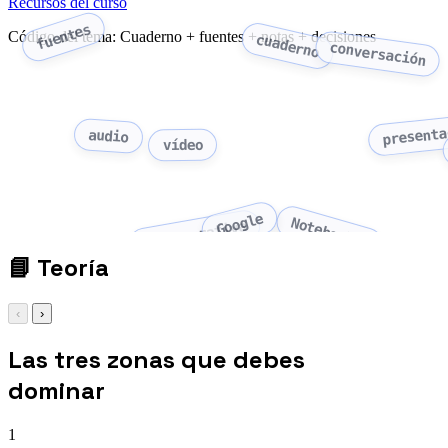
Recursos del curso
fuentes
Código del tema: Cuaderno + fuentes + notas + decisiones
cuaderno
conversación
presenta
audio
vídeo
Google
NotebookLM
IA generativa
📘
Teoría
‹
›
Las tres zonas que debes
dominar
1