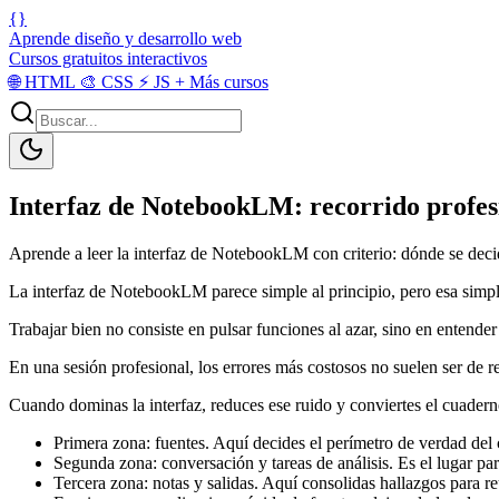
{}
Aprende diseño y desarrollo web
Cursos gratuitos interactivos
🌐
HTML
🎨
CSS
⚡
JS
+
Más cursos
Interfaz de NotebookLM: recorrido profes
Aprende a leer la interfaz de NotebookLM con criterio: dónde se decid
La interfaz de NotebookLM parece simple al principio, pero esa simpli
Trabajar bien no consiste en pulsar funciones al azar, sino en entend
En una sesión profesional, los errores más costosos no suelen ser de r
Cuando dominas la interfaz, reduces ese ruido y conviertes el cuadern
Primera zona: fuentes. Aquí decides el perímetro de verdad del 
Segunda zona: conversación y tareas de análisis. Es el lugar para
Tercera zona: notas y salidas. Aquí consolidas hallazgos para re