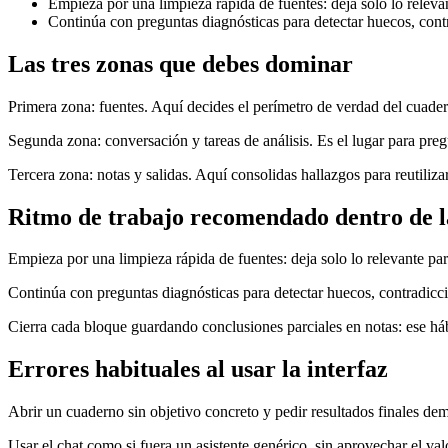
Empieza por una limpieza rápida de fuentes: deja solo lo relevan
Continúa con preguntas diagnósticas para detectar huecos, cont
Las tres zonas que debes dominar
Primera zona: fuentes. Aquí decides el perímetro de verdad del cuadern
Segunda zona: conversación y tareas de análisis. Es el lugar para pregun
Tercera zona: notas y salidas. Aquí consolidas hallazgos para reutiliz
Ritmo de trabajo recomendado dentro de l
Empieza por una limpieza rápida de fuentes: deja solo lo relevante para
Continúa con preguntas diagnósticas para detectar huecos, contradicci
Cierra cada bloque guardando conclusiones parciales en notas: ese hábi
Errores habituales al usar la interfaz
Abrir un cuaderno sin objetivo concreto y pedir resultados finales de
Usar el chat como si fuera un asistente genérico, sin aprovechar el va