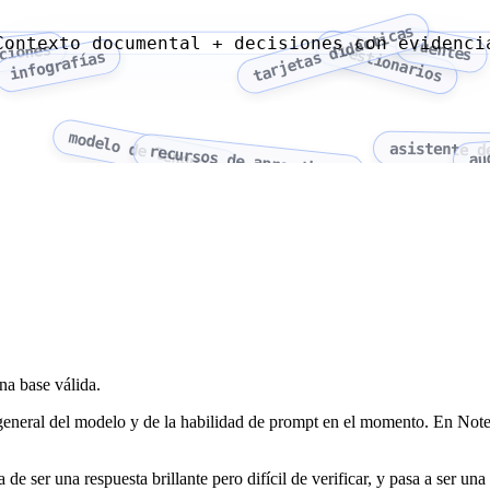
tarjetas didácticas
Contexto documental + decisiones con evidenci
fuentes
cuestionarios
ciones
infografías
modelo de lenguaje
asistente d
recursos de aprendizaje
au
una base válida.
general del modelo y de la habilidad de prompt en el momento. En Not
de ser una respuesta brillante pero difícil de verificar, y pasa a ser una