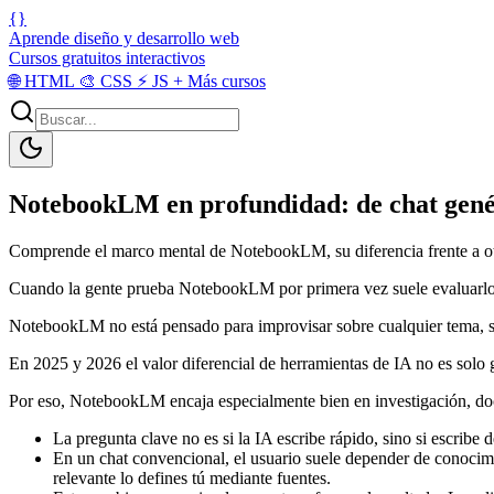
{}
Aprende diseño y desarrollo web
Cursos gratuitos interactivos
🌐
HTML
🎨
CSS
⚡
JS
+
Más cursos
NotebookLM en profundidad: de chat genér
Comprende el marco mental de NotebookLM, su diferencia frente a otros
Cuando la gente prueba NotebookLM por primera vez suele evaluarlo c
NotebookLM no está pensado para improvisar sobre cualquier tema, si
En 2025 y 2026 el valor diferencial de herramientas de IA no es solo ge
Por eso, NotebookLM encaja especialmente bien en investigación, doc
La pregunta clave no es si la IA escribe rápido, sino si escribe 
En un chat convencional, el usuario suele depender de conoci
relevante lo defines tú mediante fuentes.