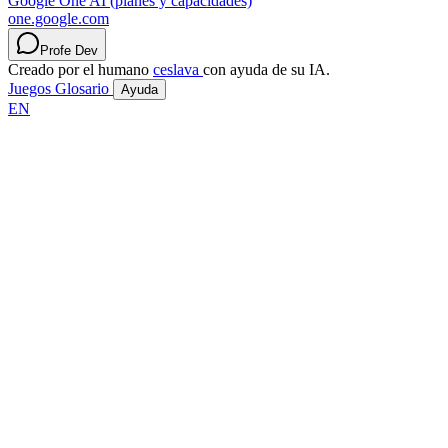
Google One AI (planes y capacidades)
one.google.com
Profe Dev
Creado por el humano
ceslava
con ayuda de su IA.
Juegos
Glosario
Ayuda
EN