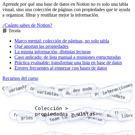
Aprende por qué una base de datos en Notion no es solo una tabla
visual, sino una colección de páginas con propiedades que te ayuda
a organizar, filtrar y reutilizar mejor la información.
¿Cuánto sabes de Notion?
📘 Teoría
Marco mental: colección de páginas, no solo tabla
Qué aportan las propiedades
La misma información, distintas lecturas
Caso aplicado: de lista manual a reuniones estructuradas
Práctica evaluable: transformar una lista en base de datos
Errores frecuentes al empezar con bases de datos
Recursos del curso
interacciones
variantes
c
componentes
Código del tema: Colección > propiedades > vistas
dev mode
smart
auto-layout
prototype
variables
design tokens
animate
Colección >
instancias
estilos
flows
propiedades > vistas
tipografia
assets
team library
libre
frames
handoff
grids