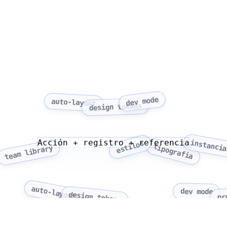
dev mode
auto-layout
design tokens
Acción + registro + referencia
instanci
estilos
tipografia
team library
auto-layout
dev mode
design tokens
pr