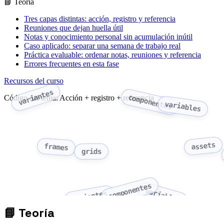
📘 Teoría
Tres capas distintas: acción, registro y referencia
Reuniones que dejan huella útil
Notas y conocimiento personal sin acumulación inútil
Caso aplicado: separar una semana de trabajo real
Práctica evaluable: ordenar notas, reuniones y referencia
Errores frecuentes en esta fase
Recursos del curso
variantes
Código del tema: Acción + registro + referencia
componentes
variables
assets
frames
grids
componentes
variables
variantes
📘
Teoría