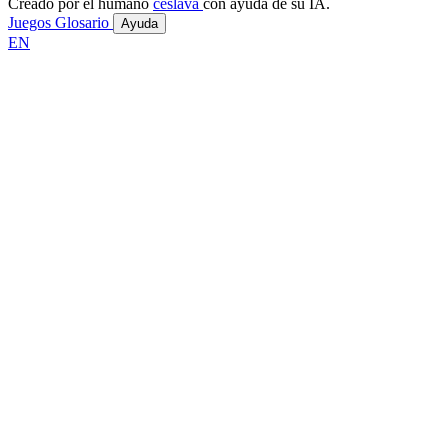
Creado por el humano
ceslava
con ayuda de su IA.
Juegos
Glosario
Ayuda
EN