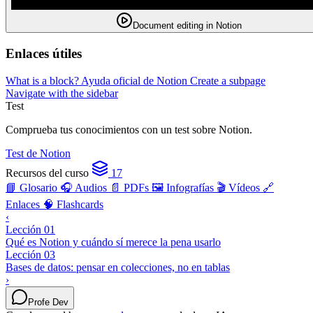
Document editing in Notion
Enlaces útiles
What is a block? Ayuda oficial de Notion
Create a subpage
Navigate with the sidebar
Test
Comprueba tus conocimientos con un test sobre Notion.
Test de Notion
Recursos del curso
17
📘 Glosario
🎧 Audios
📄 PDFs
🖼️ Infografías
🎬 Vídeos
🔗
Enlaces
🧠 Flashcards
‹
Lección 01
Qué es Notion y cuándo sí merece la pena usarlo
Lección 03
Bases de datos: pensar en colecciones, no en tablas
›
Profe Dev