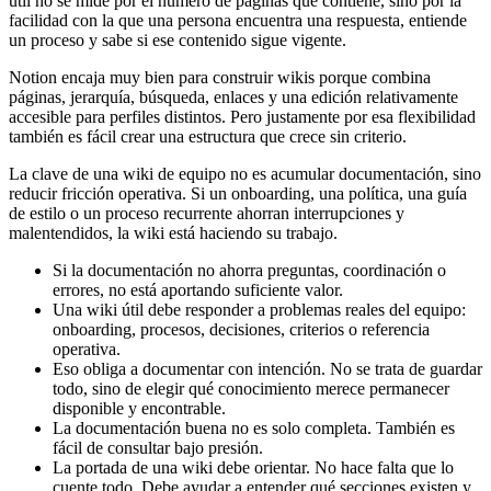
útil no se mide por el número de páginas que contiene, sino por la
facilidad con la que una persona encuentra una respuesta, entiende
un proceso y sabe si ese contenido sigue vigente.
Notion encaja muy bien para construir wikis porque combina
páginas, jerarquía, búsqueda, enlaces y una edición relativamente
accesible para perfiles distintos. Pero justamente por esa flexibilidad
también es fácil crear una estructura que crece sin criterio.
La clave de una wiki de equipo no es acumular documentación, sino
reducir fricción operativa. Si un onboarding, una política, una guía
de estilo o un proceso recurrente ahorran interrupciones y
malentendidos, la wiki está haciendo su trabajo.
Si la documentación no ahorra preguntas, coordinación o
errores, no está aportando suficiente valor.
Una wiki útil debe responder a problemas reales del equipo:
onboarding, procesos, decisiones, criterios o referencia
operativa.
Eso obliga a documentar con intención. No se trata de guardar
todo, sino de elegir qué conocimiento merece permanecer
disponible y encontrable.
La documentación buena no es solo completa. También es
fácil de consultar bajo presión.
La portada de una wiki debe orientar. No hace falta que lo
cuente todo. Debe ayudar a entender qué secciones existen y