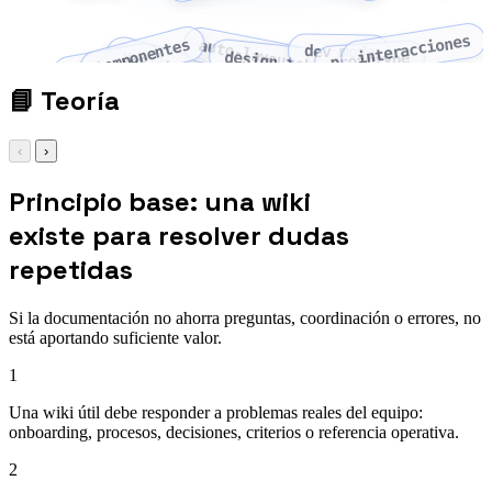
interacciones
componentes
auto-layout
dev mode
variables
design tokens
prototype
variantes
📘
Teoría
‹
›
Principio base: una wiki
existe para resolver dudas
repetidas
Si la documentación no ahorra preguntas, coordinación o errores, no
está aportando suficiente valor.
1
Una wiki útil debe responder a problemas reales del equipo:
onboarding, procesos, decisiones, criterios o referencia operativa.
2