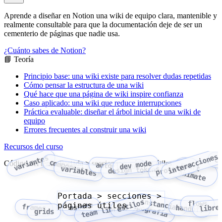
Aprende a diseñar en Notion una wiki de equipo clara, mantenible y
realmente consultable para que la documentación deje de ser un
cementerio de páginas que nadie usa.
¿Cuánto sabes de Notion?
📘 Teoría
Principio base: una wiki existe para resolver dudas repetidas
Cómo pensar la estructura de una wiki
Qué hace que una página de wiki inspire confianza
Caso aplicado: una wiki que reduce interrupciones
Práctica evaluable: diseñar el árbol inicial de una wiki de
equipo
Errores frecuentes al construir una wiki
Recursos del curso
interacciones
variantes
c
componentes
Código del tema: Portada > secciones > páginas útiles
dev mode
smart
auto-layout
prototype
variables
design tokens
animate
Portada > secciones >
instancias
estilos
flows
páginas útiles
tipografia
assets
team library
libre
frames
handoff
grids