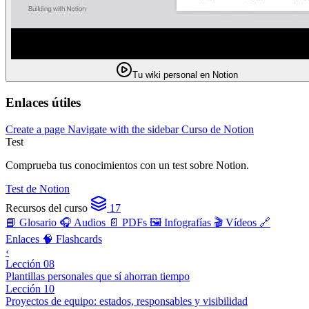
Tu wiki personal en Notion
Enlaces útiles
Create a page
Navigate with the sidebar
Curso de Notion
Test
Comprueba tus conocimientos con un test sobre Notion.
Test de Notion
Recursos del curso
17
📘 Glosario
🎧 Audios
📄 PDFs
🖼️ Infografías
🎬 Vídeos
🔗
Enlaces
🧠 Flashcards
‹
Lección 08
Plantillas personales que sí ahorran tiempo
Lección 10
Proyectos de equipo: estados, responsables y visibilidad