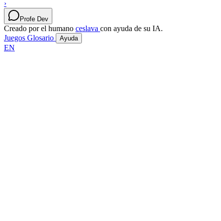
›
Profe Dev
Creado por el humano
ceslava
con ayuda de su IA.
Juegos
Glosario
Ayuda
EN