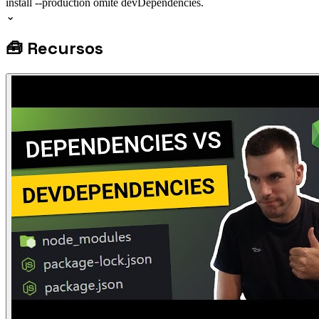
install --production omite devDependencies.
⌄
🧰
Recursos