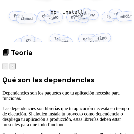
npm install
apt-get
brew
cd
chown
mkdir
find
yum
ls
sudo
chmod
find
touch
echo
cp
grep
cat
mv
rm
📘
Teoría
‹
›
Qué son las dependencies
Dependencies son los paquetes que tu aplicación necesita para
funcionar.
Las dependencies son librerías que tu aplicación necesita en tiempo
de ejecución. Si alguien instala tu proyecto como dependencia o
despliega tu aplicación a producción, estas librerías deben estar
presentes para que todo funcione.