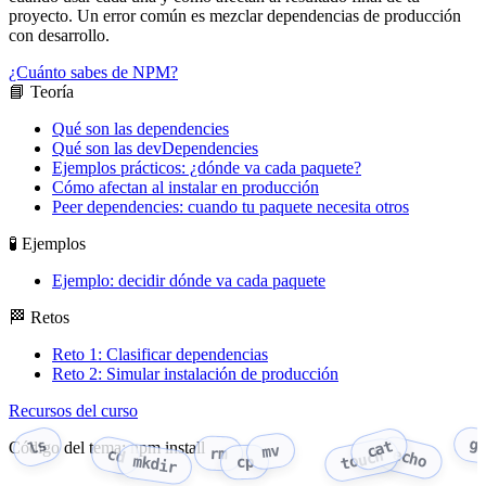
proyecto. Un error común es mezclar dependencias de producción
con desarrollo.
¿Cuánto sabes de NPM?
📘 Teoría
Qué son las dependencies
Qué son las devDependencies
Ejemplos prácticos: ¿dónde va cada paquete?
Cómo afectan al instalar en producción
Peer dependencies: cuando tu paquete necesita otros
🧪 Ejemplos
Ejemplo: decidir dónde va cada paquete
🏁 Retos
Reto 1: Clasificar dependencias
Reto 2: Simular instalación de producción
Recursos del curso
g
ls
cat
Código del tema: npm install
mv
rm
echo
cd
touch
mkdir
cp