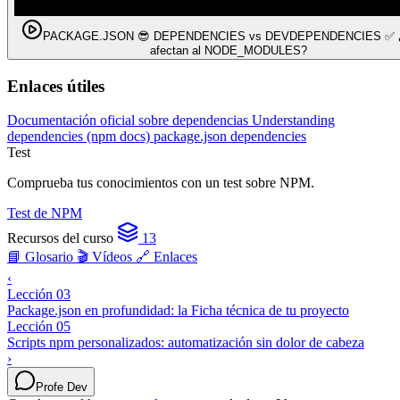
PACKAGE.JSON 😎 DEPENDENCIES vs DEVDEPENDENCIES ✅ 
afectan al NODE_MODULES?
Enlaces útiles
Documentación oficial sobre dependencias
Understanding
dependencies (npm docs)
package.json dependencies
Test
Comprueba tus conocimientos con un test sobre NPM.
Test de NPM
Recursos del curso
13
📘 Glosario
🎬 Vídeos
🔗 Enlaces
‹
Lección 03
Package.json en profundidad: la Ficha técnica de tu proyecto
Lección 05
Scripts npm personalizados: automatización sin dolor de cabeza
›
Profe Dev