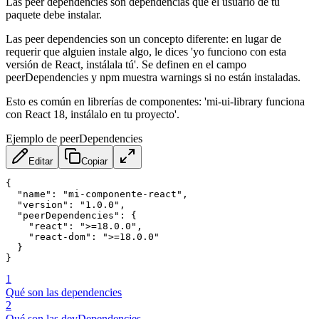
Las peer dependencies son dependencias que el usuario de tu
paquete debe instalar.
Las peer dependencies son un concepto diferente: en lugar de
requerir que alguien instale algo, le dices 'yo funciono con esta
versión de React, instálala tú'. Se definen en el campo
peerDependencies y npm muestra warnings si no están instaladas.
Esto es común en librerías de componentes: 'mi-ui-library funciona
con React 18, instálalo en tu proyecto'.
Ejemplo de peerDependencies
Editar
Copiar
{

  "name": "mi-componente-react",

  "version": "1.0.0",

  "peerDependencies": {

    "react": ">=18.0.0",

    "react-dom": ">=18.0.0"

  }

}
1
Qué son las dependencies
2
Qué son las devDependencies