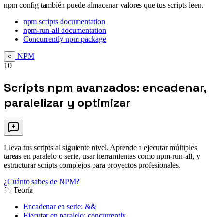
npm config también puede almacenar valores que tus scripts leen.
npm scripts documentation
npm-run-all documentation
Concurrently npm package
NPM
<
10
Scripts npm avanzados: encadenar,
paralelizar y optimizar
Lleva tus scripts al siguiente nivel. Aprende a ejecutar múltiples
tareas en paralelo o serie, usar herramientas como npm-run-all, y
estructurar scripts complejos para proyectos profesionales.
¿Cuánto sabes de NPM?
📘 Teoría
Encadenar en serie: &&
Ejecutar en paralelo: concurrently