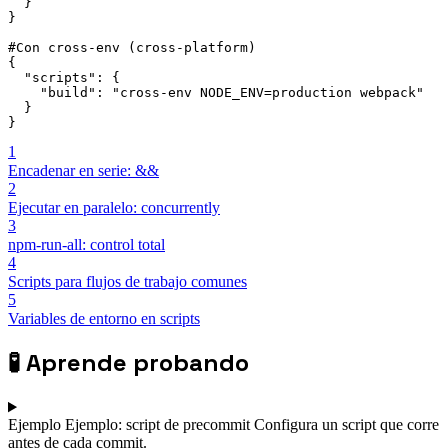
  }

}

#Con cross-env (cross-platform)

{

  "scripts": {

    "build": "cross-env NODE_ENV=production webpack"

  }

}
1
Encadenar en serie: &&
2
Ejecutar en paralelo: concurrently
3
npm-run-all: control total
4
Scripts para flujos de trabajo comunes
5
Variables de entorno en scripts
🧪
Aprende probando
Ejemplo
Ejemplo: script de precommit
Configura un script que corre
antes de cada commit.