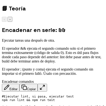
mv
rm
📘
Teoría
‹
›
Encadenar en serie: &&
Ejecutar tareas una después de otra.
El operador && ejecuta el segundo comando solo si el primero
termina exitosamente (código de salida 0). Esto es útil para flujos
donde cada paso depende del anterior: lint debe pasar antes de test,
build debe terminar antes de deploy.
El operador ; (punto y coma) ejecuta el segundo comando sin
importar si el primero falló. Úsalo con precaución.
Encadenar comandos
Editar
Copiar
#Ejecutar lint, si pasa, ejecutar test

npm run lint && npm run test
