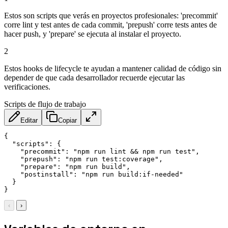
Estos son scripts que verás en proyectos profesionales: 'precommit'
corre lint y test antes de cada commit, 'prepush' corre tests antes de
hacer push, y 'prepare' se ejecuta al instalar el proyecto.
2
Estos hooks de lifecycle te ayudan a mantener calidad de código sin
depender de que cada desarrollador recuerde ejecutar las
verificaciones.
Scripts de flujo de trabajo
Editar
Copiar
{

  "scripts": {

    "precommit": "npm run lint && npm run test",

    "prepush": "npm run test:coverage",

    "prepare": "npm run build",

    "postinstall": "npm run build:if-needed"

  }

}
‹
›