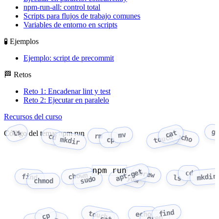
npm-run-all: control total
Scripts para flujos de trabajo comunes
Variables de entorno en scripts
🧪 Ejemplos
Ejemplo: script de precommit
🏁 Retos
Reto 1: Encadenar lint y test
Reto 2: Ejecutar en paralelo
Recursos del curso
g
ls
cat
Código del tema: npm run
mv
rm
echo
cd
touch
mkdir
cp
npm run
apt-get
brew
cd
chown
mkdir
find
yum
ls
sudo
chmod
find
touch
echo
cp
grep
cat