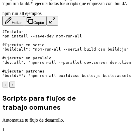
'npm run build:*' ejecuta todos los scripts que empiezan con 'build:'.
npm-run-all ejemplos
Editar
Copiar
#Instalar

npm install --save-dev npm-run-all

#Ejecutar en serie

"build:all": "npm-run-all --serial build:css build:js"

#Ejecutar en paralelo

"dev:all": "npm-run-all --parallel dev:server dev:clien
#Ejecutar patrones

"build:*": "npm-run-all build:css build:js build:assets
‹
›
Scripts para flujos de
trabajo comunes
Automatiza tu flujo de desarrollo.
1