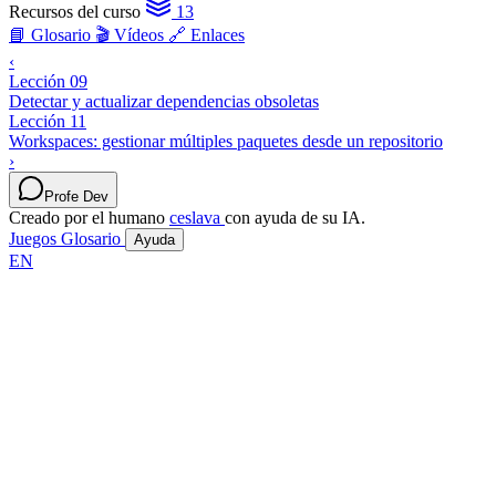
Recursos del curso
13
📘 Glosario
🎬 Vídeos
🔗 Enlaces
‹
Lección 09
Detectar y actualizar dependencias obsoletas
Lección 11
Workspaces: gestionar múltiples paquetes desde un repositorio
›
Profe Dev
Creado por el humano
ceslava
con ayuda de su IA.
Juegos
Glosario
Ayuda
EN