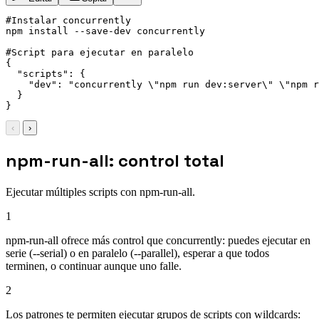
#Instalar concurrently

npm install --save-dev concurrently

#Script para ejecutar en paralelo

{

  "scripts": {

    "dev": "concurrently \"npm run dev:server\" \"npm r
  }

}
‹
›
npm-run-all: control total
Ejecutar múltiples scripts con npm-run-all.
1
npm-run-all ofrece más control que concurrently: puedes ejecutar en
serie (--serial) o en paralelo (--parallel), esperar a que todos
terminen, o continuar aunque uno falle.
2
Los patrones te permiten ejecutar grupos de scripts con wildcards: