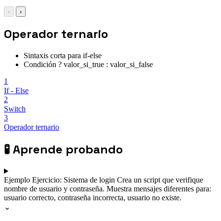
‹
›
Operador ternario
Sintaxis corta para if-else
Condición ? valor_si_true : valor_si_false
1
If - Else
2
Switch
3
Operador ternario
🧪
Aprende probando
Ejemplo
Ejercicio: Sistema de login
Crea un script que verifique
nombre de usuario y contraseña. Muestra mensajes diferentes para:
usuario correcto, contraseña incorrecta, usuario no existe.
⌄