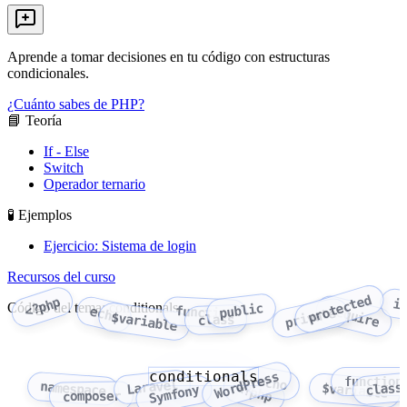
Aprende a tomar decisiones en tu código con estructuras
condicionales.
¿Cuánto sabes de PHP?
📘 Teoría
If - Else
Switch
Operador ternario
🧪 Ejemplos
Ejercicio: Sistema de login
Recursos del curso
protected
<?php
i
Código del tema: conditionals
public
require
function
echo
private
$variable
class
conditionals
WordPress
echo
function
Laravel
namespace
class
$variable
<?php
Symfony
composer