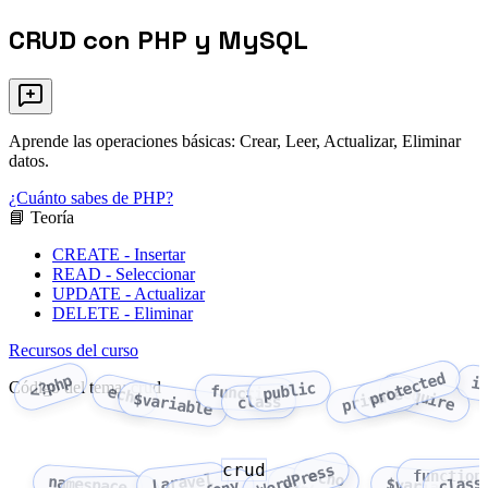
CRUD con PHP y MySQL
Aprende las operaciones básicas: Crear, Leer, Actualizar, Eliminar
datos.
¿Cuánto sabes de PHP?
📘 Teoría
CREATE - Insertar
READ - Seleccionar
UPDATE - Actualizar
DELETE - Eliminar
Recursos del curso
protected
<?php
i
Código del tema: crud
public
require
function
echo
private
$variable
class
crud
WordPress
echo
function
Laravel
namespace
class
$variable