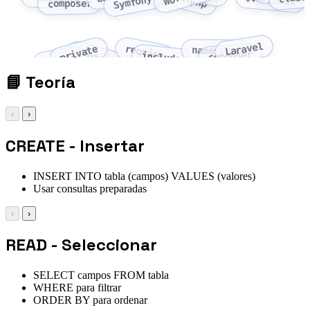
<?php
Symfony
composer
Laravel
require
private
namespace
protected
composer
include
public
📘
Teoría
‹
›
CREATE - Insertar
INSERT INTO tabla (campos) VALUES (valores)
Usar consultas preparadas
‹
›
READ - Seleccionar
SELECT campos FROM tabla
WHERE para filtrar
ORDER BY para ordenar