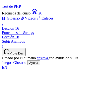
Test de PHP
Recursos del curso
26
📘 Glosario
🎬 Vídeos
🔗 Enlaces
‹
Lección 16
Funciones de Strings
Lección 18
Subir Archivos
›
Profe Dev
Creado por el humano
ceslava
con ayuda de su IA.
Juegos
Glosario
Ayuda
EN