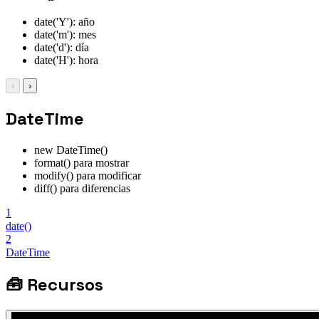
date('Y'): año
date('m'): mes
date('d'): día
date('H'): hora
‹
›
DateTime
new DateTime()
format() para mostrar
modify() para modificar
diff() para diferencias
1
date()
2
DateTime
🧰
Recursos