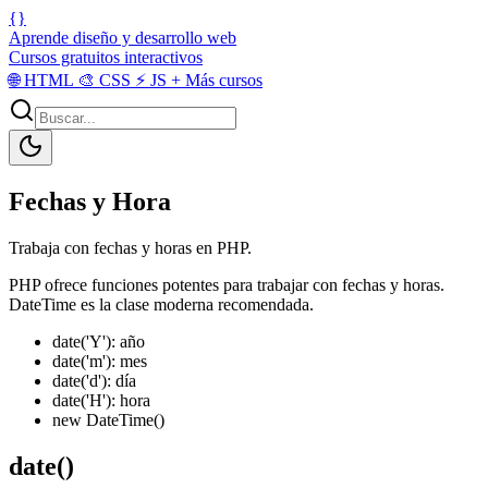
{}
Aprende diseño y desarrollo web
Cursos gratuitos interactivos
🌐
HTML
🎨
CSS
⚡
JS
+
Más cursos
Fechas y Hora
Trabaja con fechas y horas en PHP.
PHP ofrece funciones potentes para trabajar con fechas y horas.
DateTime es la clase moderna recomendada.
date('Y'): año
date('m'): mes
date('d'): día
date('H'): hora
new DateTime()
date()