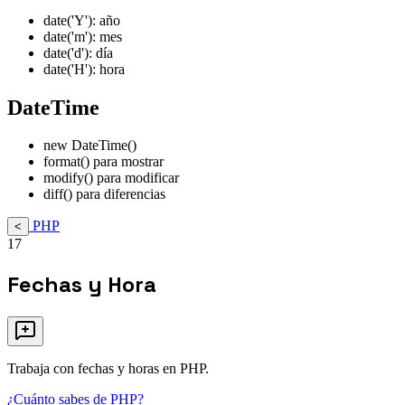
date('Y'): año
date('m'): mes
date('d'): día
date('H'): hora
DateTime
new DateTime()
format() para mostrar
modify() para modificar
diff() para diferencias
PHP
<
17
Fechas y Hora
Trabaja con fechas y horas en PHP.
¿Cuánto sabes de PHP?