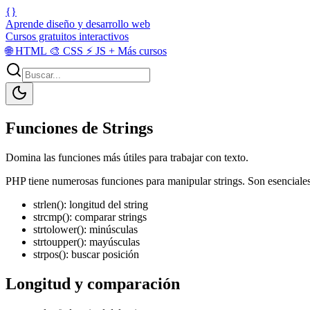
{}
Aprende diseño y desarrollo web
Cursos gratuitos interactivos
🌐
HTML
🎨
CSS
⚡
JS
+
Más cursos
Funciones de Strings
Domina las funciones más útiles para trabajar con texto.
PHP tiene numerosas funciones para manipular strings. Son esenciales p
strlen(): longitud del string
strcmp(): comparar strings
strtolower(): minúsculas
strtoupper(): mayúsculas
strpos(): buscar posición
Longitud y comparación