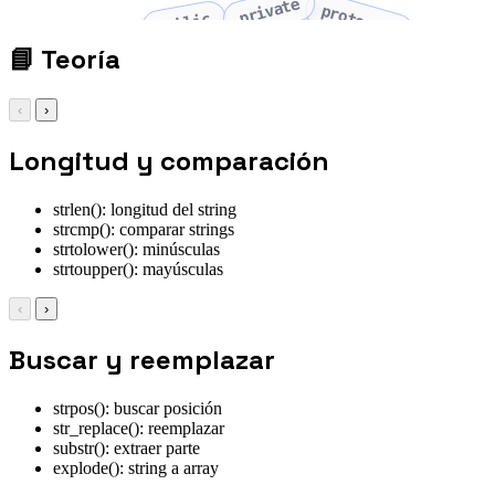
private
protected
public
📘
Teoría
‹
›
Longitud y comparación
strlen(): longitud del string
strcmp(): comparar strings
strtolower(): minúsculas
strtoupper(): mayúsculas
‹
›
Buscar y reemplazar
strpos(): buscar posición
str_replace(): reemplazar
substr(): extraer parte
explode(): string a array