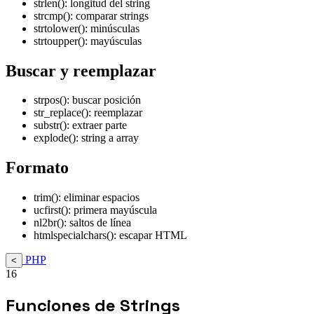
strlen(): longitud del string
strcmp(): comparar strings
strtolower(): minúsculas
strtoupper(): mayúsculas
Buscar y reemplazar
strpos(): buscar posición
str_replace(): reemplazar
substr(): extraer parte
explode(): string a array
Formato
trim(): eliminar espacios
ucfirst(): primera mayúscula
nl2br(): saltos de línea
htmlspecialchars(): escapar HTML
PHP
<
16
Funciones de Strings