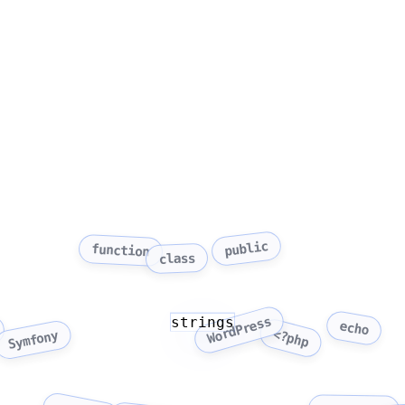
public
function
class
strings
WordPress
echo
<?php
Symfony