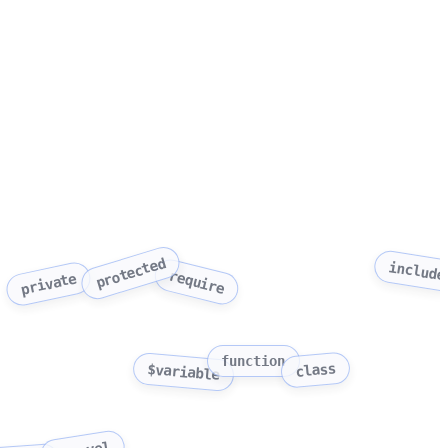
protected
include
require
private
function
class
$variable