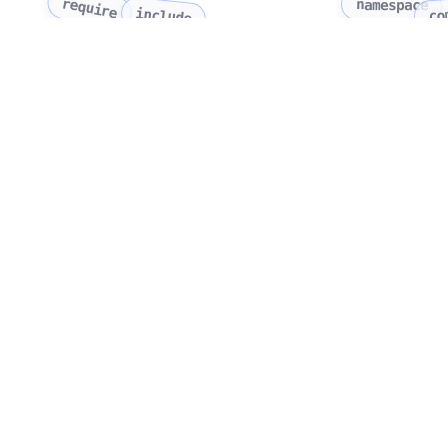
require
namespace
co
include