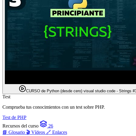
CURSO de Python (desde cero) visual studio code - Strings #
Test
Comprueba tus conocimientos con un test sobre PHP.
Test de PHP
Recursos del curso
26
📘 Glosario
🎬 Vídeos
🔗 Enlaces