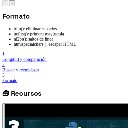
‹
›
Formato
trim(): eliminar espacios
ucfirst(): primera mayúscula
nl2br(): saltos de línea
htmlspecialchars(): escapar HTML
1
Longitud y comparación
2
Buscar y reemplazar
3
Formato
🧰
Recursos