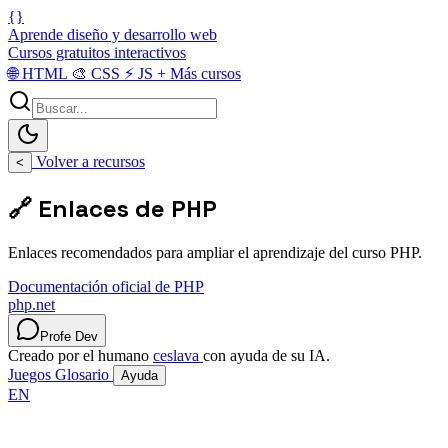
{}
Aprende diseño y desarrollo web
Cursos gratuitos interactivos
🌐
HTML
🎨
CSS
⚡
JS
+
Más cursos
Volver a recursos
<
🔗 Enlaces de PHP
Enlaces recomendados para ampliar el aprendizaje del curso PHP.
Documentación oficial de PHP
php.net
Profe Dev
Creado por el humano
ceslava
con ayuda de su IA.
Juegos
Glosario
Ayuda
EN