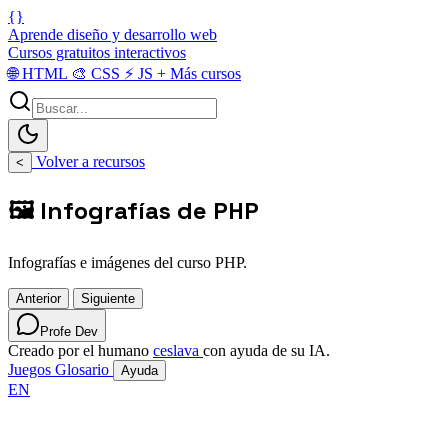
{}
Aprende diseño y desarrollo web
Cursos gratuitos interactivos
🌐
HTML
🎨
CSS
⚡
JS
+
Más cursos
Volver a recursos
<
🖼️ Infografías de PHP
Infografías e imágenes del curso PHP.
Anterior
Siguiente
Profe Dev
Creado por el humano
ceslava
con ayuda de su IA.
Juegos
Glosario
Ayuda
EN