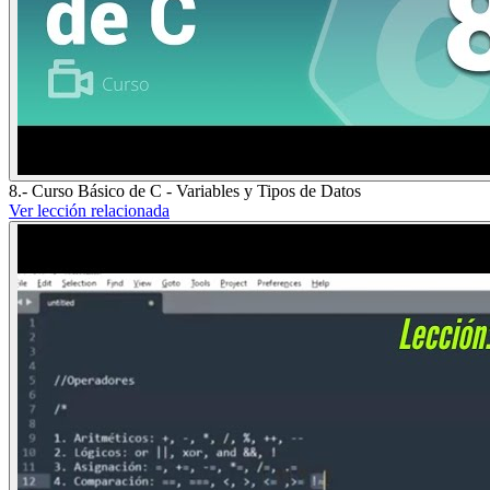
8.- Curso Básico de C - Variables y Tipos de Datos
Ver lección relacionada