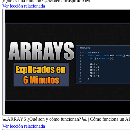
¿Qué es una Función? @MatematicasprofeAlex
Ver lección relacionada
💻ARRAYS ¿Qué son y cómo funcionan? 💻 | Cómo funciona un A
Ver lección relacionada