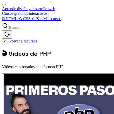
{}
Aprende diseño y desarrollo web
Cursos gratuitos interactivos
🌐
HTML
🎨
CSS
⚡
JS
+
Más cursos
Volver a recursos
<
🎬 Vídeos de PHP
Vídeos relacionados con el curso PHP.