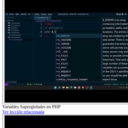
Variables Superglobales en PHP
Ver lección relacionada