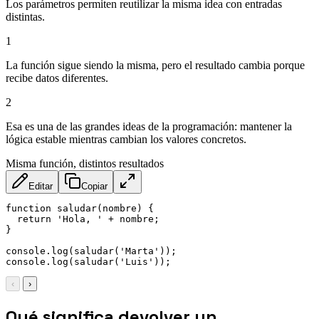
Los parámetros permiten reutilizar la misma idea con entradas
distintas.
1
La función sigue siendo la misma, pero el resultado cambia porque
recibe datos diferentes.
2
Esa es una de las grandes ideas de la programación: mantener la
lógica estable mientras cambian los valores concretos.
Misma función, distintos resultados
Editar
Copiar
function
saludar
(
nombre
)
{
return
'Hola, '
+
 nombre
;
}
console
.
log
(
saludar
(
'Marta'
)
)
;
console
.
log
(
saludar
(
'Luis'
)
)
;
‹
›
Qué significa devolver un