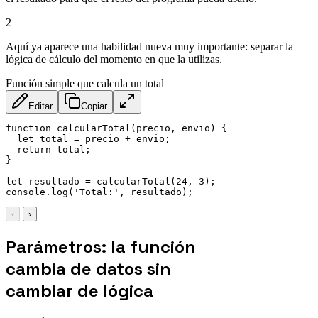
2
Aquí ya aparece una habilidad nueva muy importante: separar la
lógica de cálculo del momento en que la utilizas.
Función simple que calcula un total
Editar
Copiar
function
calcularTotal
(
precio
,
 envio
)
{
let
 total 
=
 precio 
+
 envio
;
return
 total
;
}
let
 resultado 
=
calcularTotal
(
24
,
3
)
;
console
.
log
(
'Total:'
,
 resultado
)
;
‹
›
Parámetros: la función
cambia de datos sin
cambiar de lógica