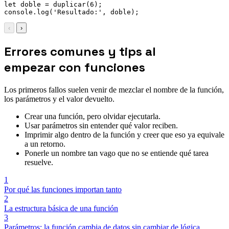
let
 doble 
=
duplicar
(
6
)
;
console
.
log
(
'Resultado:'
,
 doble
)
;
‹
›
Errores comunes y tips al
empezar con funciones
Los primeros fallos suelen venir de mezclar el nombre de la función,
los parámetros y el valor devuelto.
Crear una función, pero olvidar ejecutarla.
Usar parámetros sin entender qué valor reciben.
Imprimir algo dentro de la función y creer que eso ya equivale
a un retorno.
Ponerle un nombre tan vago que no se entiende qué tarea
resuelve.
1
Por qué las funciones importan tanto
2
La estructura básica de una función
3
Parámetros: la función cambia de datos sin cambiar de lógica