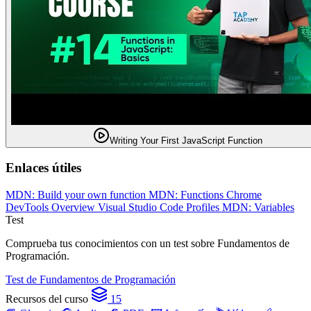
Writing Your First JavaScript Function
Enlaces útiles
MDN: Build your own function
MDN: Functions
Chrome
DevTools Overview
Visual Studio Code Profiles
MDN: Variables
Test
Comprueba tus conocimientos con un test sobre Fundamentos de
Programación.
Test de Fundamentos de Programación
Recursos del curso
15