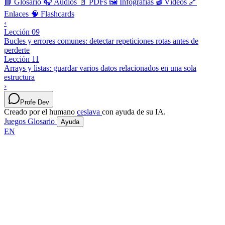
📘 Glosario
🎧 Audios
📄 PDFs
🖼️ Infografías
🎬 Vídeos
🔗
Enlaces
🧠 Flashcards
‹
Lección 09
Bucles y errores comunes: detectar repeticiones rotas antes de
perderte
Lección 11
Arrays y listas: guardar varios datos relacionados en una sola
estructura
›
Profe Dev
Creado por el humano
ceslava
con ayuda de su IA.
Juegos
Glosario
Ayuda
EN