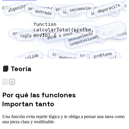
algoritmo
depuraci?n
c
secuencia
Código del tema: function calcularTotal(precio, envio) {
programa
instrucci?n
proceso
traza
entrada
salida
function
flujo de control
calcularTotal(precio,
pseudoc?digo
programa
resultado
entra
paso a paso
problema
p
e
n
s
a
i
e
n
t
o
c
o
m
p
u
t
a
c
i
o
n
a
algoritmo
envio) {
regla
m
l
problema
instrucci?n
salida
traza
secuencia
console.log()
depuraci?n
proceso
📘
Teoría
‹
›
Por qué las funciones
importan tanto
Una función evita repetir lógica y te obliga a pensar una tarea como
una pieza clara y reutilizable.