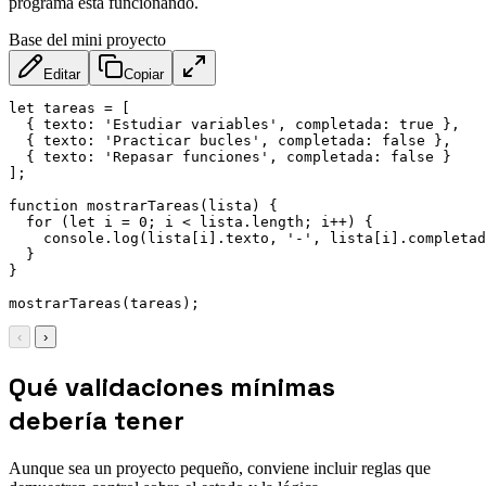
programa está funcionando.
Base del mini proyecto
Editar
Copiar
let
 tareas 
=
[
{
texto
:
'Estudiar variables'
,
completada
:
true
}
,
{
texto
:
'Practicar bucles'
,
completada
:
false
}
,
{
texto
:
'Repasar funciones'
,
completada
:
false
}
]
;
function
mostrarTareas
(
lista
)
{
for
(
let
 i 
=
0
;
 i 
<
 lista
.
length
;
 i
++
)
{
    console
.
log
(
lista
[
i
]
.
texto
,
'-'
,
 lista
[
i
]
.
completad
}
}
mostrarTareas
(
tareas
)
;
‹
›
Qué validaciones mínimas
debería tener
Aunque sea un proyecto pequeño, conviene incluir reglas que