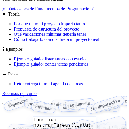
¿Cuánto sabes de Fundamentos de Programación?
📘 Teoría
Por qué un mini proyecto importa tanto
Propuesta de estructura del proyecto
Qué validaciones mínimas debería tener
Cómo trabajarlo como si fuera un proyecto real
🧪 Ejemplos
Ejemplo guiado: listar tareas con estado
Ejemplo guiado: contar tareas pendientes
🏁 Retos
Reto: entrega tu mini agenda de tareas
Recursos del curso
algoritmo
depuraci?n
c
secuencia
Código del tema: function mostrarTareas(lista) {
programa
instrucci?n
proceso
traza
entrada
salida
function
flujo de control
mostrarTareas(lista)
programa
resultado