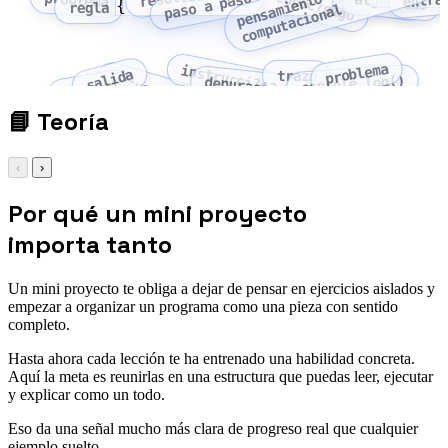
pseudoc?digo
entra
paso a paso
problema
p
e
n
s
a
i
e
n
t
o
c
o
m
p
u
t
a
c
i
o
n
a
algoritmo
{
regla
m
l
problema
instrucci?n
salida
traza
secuencia
console.log()
depuraci?n
proceso
📘
Teoría
‹
›
Por qué un mini proyecto
importa tanto
Un mini proyecto te obliga a dejar de pensar en ejercicios aislados y
empezar a organizar un programa como una pieza con sentido
completo.
Hasta ahora cada lección te ha entrenado una habilidad concreta.
Aquí la meta es reunirlas en una estructura que puedas leer, ejecutar
y explicar como un todo.
Eso da una señal mucho más clara de progreso real que cualquier
ejemplo suelto.