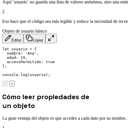
Aquí `usuario` no guarda una lista de valores anónimos, sino una en
2
Eso hace que el código sea más legible y reduce la necesidad de recor
Objeto de usuario básico
Editar
Copiar
let
 usuario 
=
{
nombre
:
'Ana'
,
edad
:
19
,
accesoPermitido
:
true
}
;
console
.
log
(
usuario
)
;
‹
›
Cómo leer propiedades de
un objeto
La gran ventaja del objeto es que accedes a cada dato por su nombre, 
1