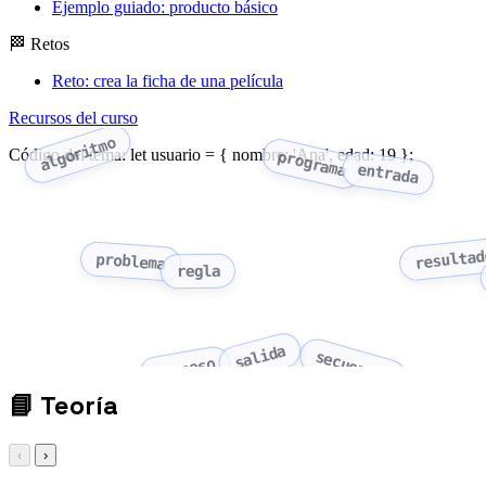
Ejemplo guiado: producto básico
🏁 Retos
Reto: crea la ficha de una película
Recursos del curso
algoritmo
Código del tema: let usuario = { nombre: 'Ana', edad: 19 };
programa
entrada
resultad
problema
regla
salida
secuencia
proceso
📘
Teoría
‹
›