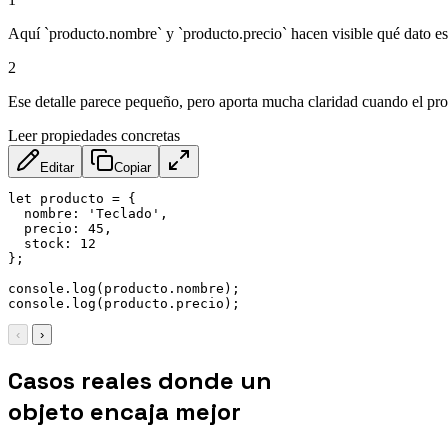
Aquí `producto.nombre` y `producto.precio` hacen visible qué dato e
2
Ese detalle parece pequeño, pero aporta mucha claridad cuando el p
Leer propiedades concretas
Editar
Copiar
let
 producto 
=
{
nombre
:
'Teclado'
,
precio
:
45
,
stock
:
12
}
;
console
.
log
(
producto
.
nombre
)
;
console
.
log
(
producto
.
precio
)
;
‹
›
Casos reales donde un
objeto encaja mejor