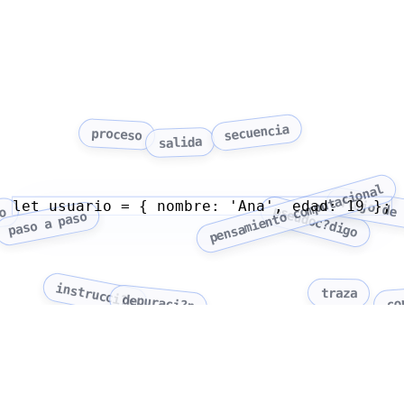
secuencia
proceso
salida
pensamiento computacional
flujo de 
let usuario = { nombre: 'Ana', edad: 19 };
pseudoc?digo
o
paso a paso
instrucci?n
traza
co
depuraci?n