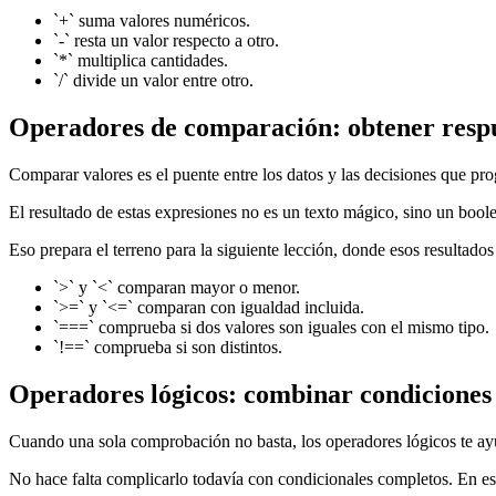
`+` suma valores numéricos.
`-` resta un valor respecto a otro.
`*` multiplica cantidades.
`/` divide un valor entre otro.
Operadores de comparación: obtener respue
Comparar valores es el puente entre los datos y las decisiones que p
El resultado de estas expresiones no es un texto mágico, sino un boolea
Eso prepara el terreno para la siguiente lección, donde esos resultado
`>` y `<` comparan mayor o menor.
`>=` y `<=` comparan con igualdad incluida.
`===` comprueba si dos valores son iguales con el mismo tipo.
`!==` comprueba si son distintos.
Operadores lógicos: combinar condiciones 
Cuando una sola comprobación no basta, los operadores lógicos te ayu
No hace falta complicarlo todavía con condicionales completos. En es