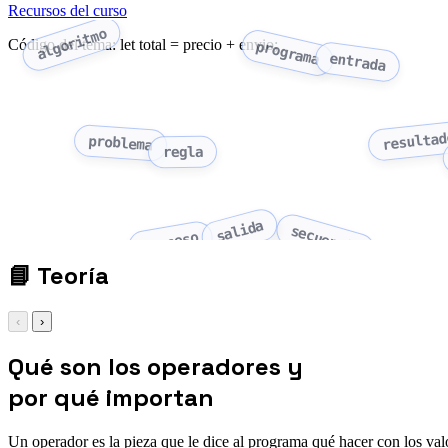
Recursos del curso
algoritmo
Código del tema: let total = precio + envio;
programa
entrada
resultad
problema
regla
salida
secuencia
proceso
📘
Teoría
‹
›
Qué son los operadores y
por qué importan
Un operador es la pieza que le dice al programa qué hacer con los valo