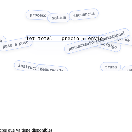
secuencia
proceso
salida
pensamiento computacional
flujo de 
let total = precio + envio;
pseudoc?digo
o
paso a paso
instrucci?n
traza
co
depuraci?n
res que ya tiene disponibles.