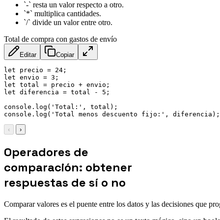
`-` resta un valor respecto a otro.
`*` multiplica cantidades.
`/` divide un valor entre otro.
Total de compra con gastos de envío
Editar
Copiar
let
 precio 
=
24
;
let
 envio 
=
3
;
let
 total 
=
 precio 
+
 envio
;
let
 diferencia 
=
 total 
-
5
;
console
.
log
(
'Total:'
,
 total
)
;
console
.
log
(
'Total menos descuento fijo:'
,
 diferencia
)
;
‹
›
Operadores de
comparación: obtener
respuestas de sí o no
Comparar valores es el puente entre los datos y las decisiones que p