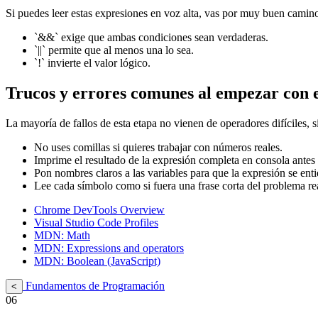
Si puedes leer estas expresiones en voz alta, vas por muy buen camino: 
`&&` exige que ambas condiciones sean verdaderas.
`||` permite que al menos una lo sea.
`!` invierte el valor lógico.
Trucos y errores comunes al empezar con 
La mayoría de fallos de esta etapa no vienen de operadores difíciles, s
No uses comillas si quieres trabajar con números reales.
Imprime el resultado de la expresión completa en consola antes 
Pon nombres claros a las variables para que la expresión se enti
Lee cada símbolo como si fuera una frase corta del problema re
Chrome DevTools Overview
Visual Studio Code Profiles
MDN: Math
MDN: Expressions and operators
MDN: Boolean (JavaScript)
Fundamentos de Programación
<
06