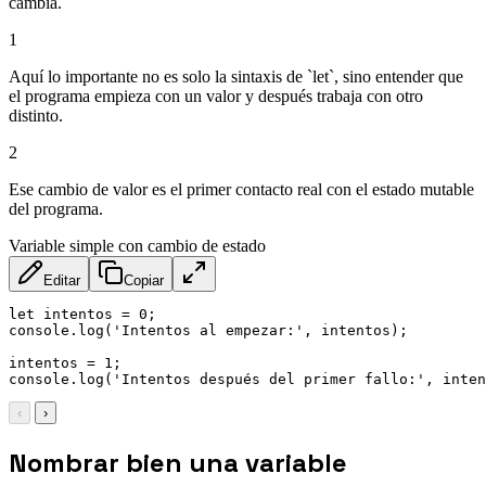
cambia.
1
Aquí lo importante no es solo la sintaxis de `let`, sino entender que
el programa empieza con un valor y después trabaja con otro
distinto.
2
Ese cambio de valor es el primer contacto real con el estado mutable
del programa.
Variable simple con cambio de estado
Editar
Copiar
let
 intentos 
=
0
;
console
.
log
(
'Intentos al empezar:'
,
 intentos
)
;
intentos 
=
1
;
console
.
log
(
'Intentos después del primer fallo:'
,
 inten
‹
›
Nombrar bien una variable