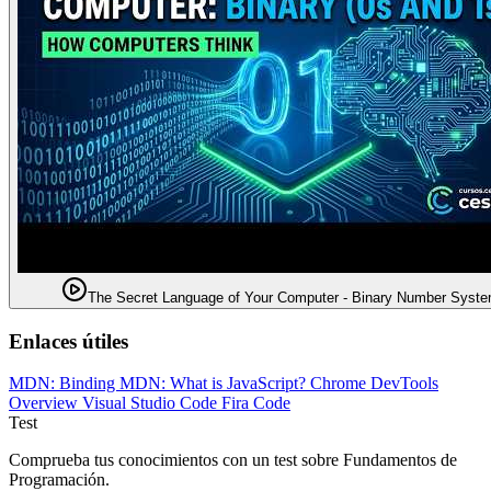
The Secret Language of Your Computer - Binary Number Syst
Enlaces útiles
MDN: Binding
MDN: What is JavaScript?
Chrome DevTools
Overview
Visual Studio Code
Fira Code
Test
Comprueba tus conocimientos con un test sobre Fundamentos de
Programación.