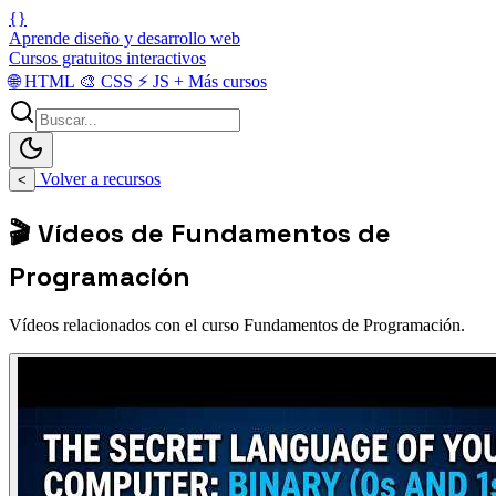
{}
Aprende diseño y desarrollo web
Cursos gratuitos interactivos
🌐
HTML
🎨
CSS
⚡
JS
+
Más cursos
Volver a recursos
<
🎬 Vídeos de Fundamentos de
Programación
Vídeos relacionados con el curso Fundamentos de Programación.