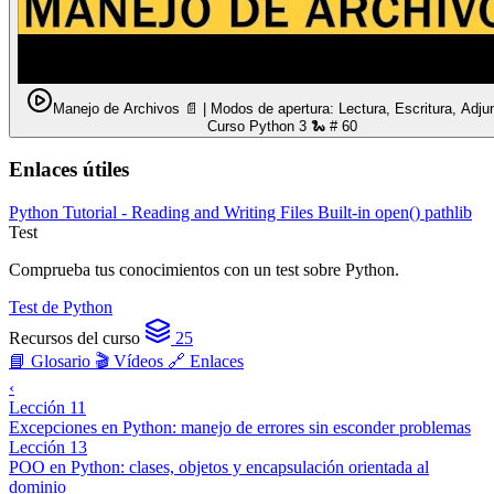
Manejo de Archivos 📄 | Modos de apertura: Lectura, Escritura, Adjun
Curso Python 3 🐍 # 60
Enlaces útiles
Python Tutorial - Reading and Writing Files
Built-in open()
pathlib
Test
Comprueba tus conocimientos con un test sobre Python.
Test de Python
Recursos del curso
25
📘 Glosario
🎬 Vídeos
🔗 Enlaces
‹
Lección 11
Excepciones en Python: manejo de errores sin esconder problemas
Lección 13
POO en Python: clases, objetos y encapsulación orientada al
dominio