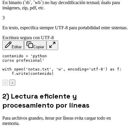
En binario (`rb`, `wb`) no hay decodificación textual; úsalo para
imágenes, zip, pdf, etc.
3
En texto, especifica siempre UTF-8 para portabilidad entre sistemas.
Escritura segura con UTF-8
Editar
Copiar
contenido = 'python

curso profesional'

with open('notas.txt', 'w', encoding='utf-8') as f:

    f.write(contenido)
‹
›
2) Lectura eficiente y
procesamiento por líneas
Para archivos grandes, iterar por líneas evita cargar todo en
memoria.