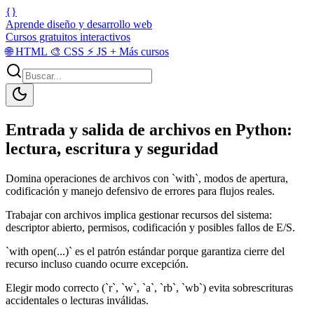
{}
Aprende diseño y desarrollo web
Cursos gratuitos interactivos
🌐
HTML
🎨
CSS
⚡
JS
+
Más cursos
Entrada y salida de archivos en Python:
lectura, escritura y seguridad
Domina operaciones de archivos con `with`, modos de apertura,
codificación y manejo defensivo de errores para flujos reales.
Trabajar con archivos implica gestionar recursos del sistema:
descriptor abierto, permisos, codificación y posibles fallos de E/S.
`with open(...)` es el patrón estándar porque garantiza cierre del
recurso incluso cuando ocurre excepción.
Elegir modo correcto (`r`, `w`, `a`, `rb`, `wb`) evita sobrescrituras
accidentales o lecturas inválidas.