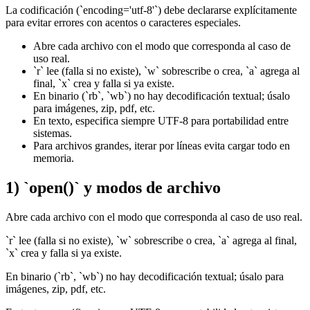
La codificación (`encoding='utf-8'`) debe declararse explícitamente
para evitar errores con acentos o caracteres especiales.
Abre cada archivo con el modo que corresponda al caso de
uso real.
`r` lee (falla si no existe), `w` sobrescribe o crea, `a` agrega al
final, `x` crea y falla si ya existe.
En binario (`rb`, `wb`) no hay decodificación textual; úsalo
para imágenes, zip, pdf, etc.
En texto, especifica siempre UTF-8 para portabilidad entre
sistemas.
Para archivos grandes, iterar por líneas evita cargar todo en
memoria.
1) `open()` y modos de archivo
Abre cada archivo con el modo que corresponda al caso de uso real.
`r` lee (falla si no existe), `w` sobrescribe o crea, `a` agrega al final,
`x` crea y falla si ya existe.
En binario (`rb`, `wb`) no hay decodificación textual; úsalo para
imágenes, zip, pdf, etc.