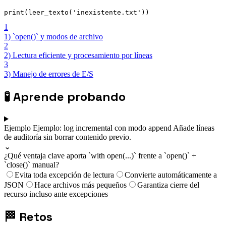
print(leer_texto('inexistente.txt'))
1
1) `open()` y modos de archivo
2
2) Lectura eficiente y procesamiento por líneas
3
3) Manejo de errores de E/S
🧪
Aprende probando
Ejemplo
Ejemplo: log incremental con modo append
Añade líneas
de auditoría sin borrar contenido previo.
⌄
¿Qué ventaja clave aporta `with open(...)` frente a `open()` +
`close()` manual?
Evita toda excepción de lectura
Convierte automáticamente a
JSON
Hace archivos más pequeños
Garantiza cierre del
recurso incluso ante excepciones
🏁
Retos