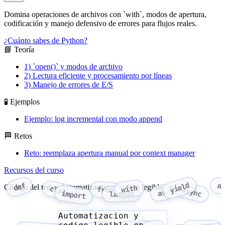
Domina operaciones de archivos con `with`, modos de apertura,
codificación y manejo defensivo de errores para flujos reales.
¿Cuánto sabes de Python?
📘 Teoría
1) `open()` y modos de archivo
2) Lectura eficiente y procesamiento por líneas
3) Manejo de errores de E/S
🧪 Ejemplos
Ejemplo: log incremental con modo append
🏁 Retos
Reto: reemplaza apertura manual por context manager
Recursos del curso
yield
def
a
Código del tema: Automatizacion y codigo legible en Python
with
class
from
async
as
import
lambda
Automatizacion y