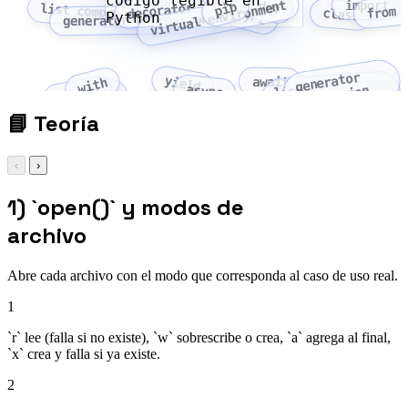
codigo legible en
virtual environment
import
def
pip
decorator
list comprehension
from
PyPI
class
Python
generator expression
generator
yield
await
with
async
expression
lambda
as
list
comprehension
📘
Teoría
‹
›
1) `open()` y modos de
archivo
Abre cada archivo con el modo que corresponda al caso de uso real.
1
`r` lee (falla si no existe), `w` sobrescribe o crea, `a` agrega al final,
`x` crea y falla si ya existe.
2