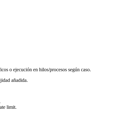
ficos o ejecución en hilos/procesos según caso.
ejidad añadida.
.
te limit.