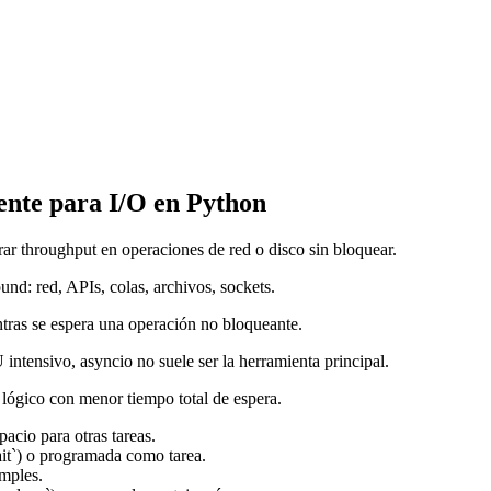
iente para I/O en Python
ar throughput en operaciones de red o disco sin bloquear.
nd: red, APIs, colas, archivos, sockets.
ntras se espera una operación no bloqueante.
tensivo, asyncio no suele ser la herramienta principal.
o lógico con menor tiempo total de espera.
pacio para otras tareas.
ait`) o programada como tarea.
imples.