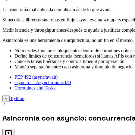
La asincronía mal aplicada complica más de lo que ayuda.
Si necesitas librerías síncronas en flujo async, evalúa wrappers especí
Medir latencia y throughput antes/después te ayuda a justificar compl
Asincronía es una herramienta de arquitectura, no un fin en sí mismo.
No mezcles funciones bloqueantes dentro de coroutines críticas
Define límites de concurrencia (semaforos) si llamas APIs con ra
Cancela tareas huérfanas y controla timeout por operación.
Mantén separación entre capa asíncrona y dominio de negocio.
PEP 492 (async/await)
asyncio — Asynchronous I/O
Coroutines and Tasks
Python
<
21
Asincronía con asyncio: concurrencia