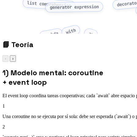
decorato
list comprehension
generator expression
with
as
lambda
📘
Teoría
‹
›
1) Modelo mental: coroutine
+ event loop
El event loop coordina tareas cooperativas; cada `await` abre espacio p
1
Una coroutine no se ejecuta por sí sola: debe ser esperada (`await`) 
2