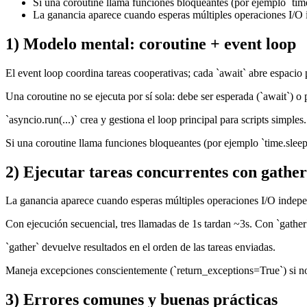
Si una coroutine llama funciones bloqueantes (por ejemplo `time
La ganancia aparece cuando esperas múltiples operaciones I/O 
1) Modelo mental: coroutine + event loop
El event loop coordina tareas cooperativas; cada `await` abre espacio p
Una coroutine no se ejecuta por sí sola: debe ser esperada (`await`) 
`asyncio.run(...)` crea y gestiona el loop principal para scripts simples.
Si una coroutine llama funciones bloqueantes (por ejemplo `time.sleep
2) Ejecutar tareas concurrentes con gather
La ganancia aparece cuando esperas múltiples operaciones I/O indepe
Con ejecución secuencial, tres llamadas de 1s tardan ~3s. Con `gather
`gather` devuelve resultados en el orden de las tareas enviadas.
Maneja excepciones conscientemente (`return_exceptions=True`) si no q
3) Errores comunes y buenas prácticas