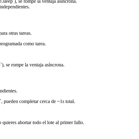
.sleep`), se rompe la ventaja asíncrona.
independientes.
ara otras tareas.
o programada como tarea.
`), se rompe la ventaja asíncrona.
ndientes.
`, pueden completar cerca de ~1s total.
uieres abortar todo el lote al primer fallo.