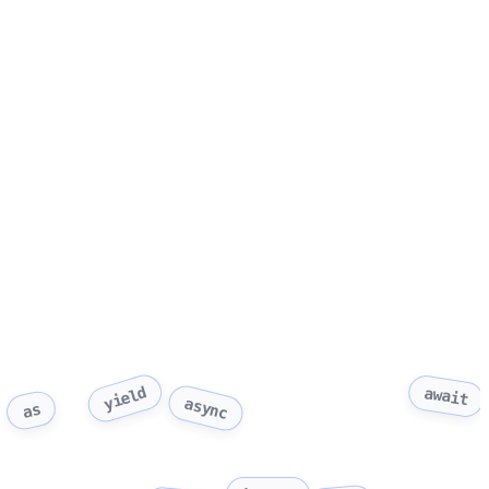
yield
await
async
as