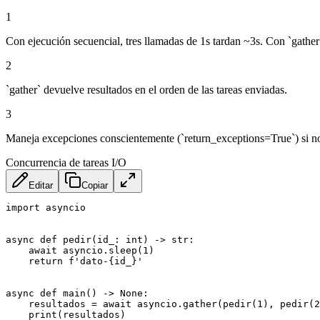
1
Con ejecución secuencial, tres llamadas de 1s tardan ~3s. Con `gather
2
`gather` devuelve resultados en el orden de las tareas enviadas.
3
Maneja excepciones conscientemente (`return_exceptions=True`) si no q
Concurrencia de tareas I/O
Editar
Copiar
import asyncio

async def pedir(id_: int) -> str:

    await asyncio.sleep(1)

    return f'dato-{id_}'

async def main() -> None:

    resultados = await asyncio.gather(pedir(1), pedir(2
    print(resultados)
