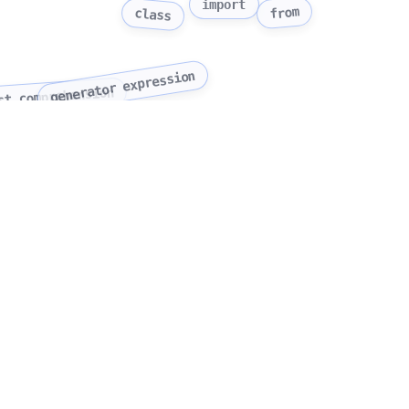
import
from
class
generator expression
st comprehension