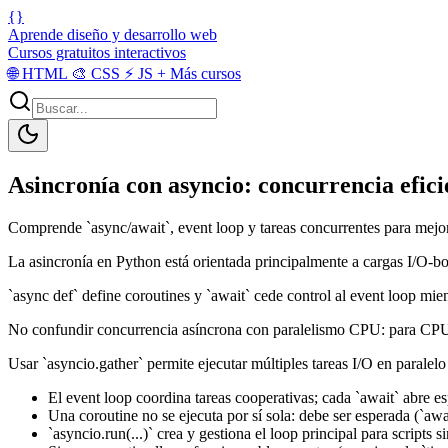
{}
Aprende diseño y desarrollo web
Cursos gratuitos interactivos
🌐
HTML
🎨
CSS
⚡
JS
+
Más cursos
Asincronía con asyncio: concurrencia efic
Comprende `async/await`, event loop y tareas concurrentes para mejor
La asincronía en Python está orientada principalmente a cargas I/O-bou
`async def` define coroutines y `await` cede control al event loop mie
No confundir concurrencia asíncrona con paralelismo CPU: para CPU in
Usar `asyncio.gather` permite ejecutar múltiples tareas I/O en paralel
El event loop coordina tareas cooperativas; cada `await` abre es
Una coroutine no se ejecuta por sí sola: debe ser esperada (`aw
`asyncio.run(...)` crea y gestiona el loop principal para scripts s