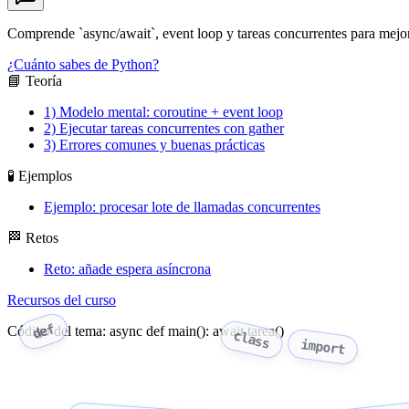
Comprende `async/await`, event loop y tareas concurrentes para mejor
¿Cuánto sabes de Python?
📘 Teoría
1) Modelo mental: coroutine + event loop
2) Ejecutar tareas concurrentes con gather
3) Errores comunes y buenas prácticas
🧪 Ejemplos
Ejemplo: procesar lote de llamadas concurrentes
🏁 Retos
Reto: añade espera asíncrona
Recursos del curso
def
Código del tema: async def main(): await tarea()
class
import