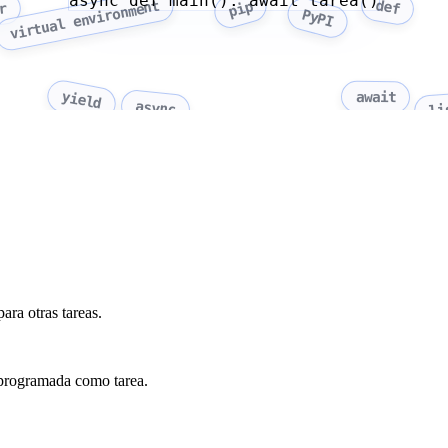
async def main(): await tarea()
def
virtual environment
pip
r
PyPI
yield
await
li
async
ara otras tareas.
o programada como tarea.