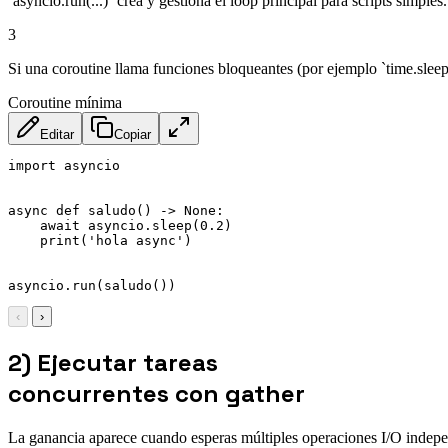
`asyncio.run(...)` crea y gestiona el loop principal para scripts simples.
3
Si una coroutine llama funciones bloqueantes (por ejemplo `time.sleep
Coroutine mínima
Editar
Copiar
import asyncio

async def saludo() -> None:

    await asyncio.sleep(0.2)

    print('hola async')

asyncio.run(saludo())
‹
›
2) Ejecutar tareas
concurrentes con gather
La ganancia aparece cuando esperas múltiples operaciones I/O indepe