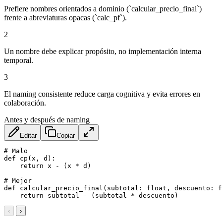
Prefiere nombres orientados a dominio (`calcular_precio_final`)
frente a abreviaturas opacas (`calc_pf`).
2
Un nombre debe explicar propósito, no implementación interna
temporal.
3
El naming consistente reduce carga cognitiva y evita errores en
colaboración.
Antes y después de naming
Editar
Copiar
# Malo

def cp(x, d):

    return x - (x * d)

# Mejor

def calcular_precio_final(subtotal: float, descuento: f
    return subtotal - (subtotal * descuento)
‹
›