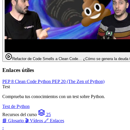
Refactor de Code Smells a Clean Code… ¿Cómo se genera la deuda 
Enlaces útiles
PEP 8
Clean Code Python
PEP 20 (The Zen of Python)
Test
Comprueba tus conocimientos con un test sobre Python.
Test de Python
Recursos del curso
25
📘 Glosario
🎬 Vídeos
🔗 Enlaces
‹