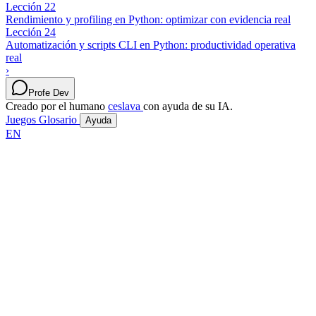
Lección 22
Rendimiento y profiling en Python: optimizar con evidencia real
Lección 24
Automatización y scripts CLI en Python: productividad operativa
real
›
Profe Dev
Creado por el humano
ceslava
con ayuda de su IA.
Juegos
Glosario
Ayuda
EN