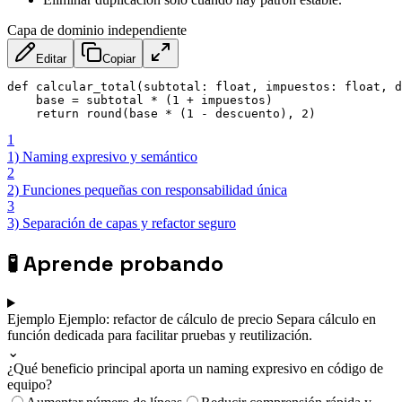
Capa de dominio independiente
Editar
Copiar
def calcular_total(subtotal: float, impuestos: float, d
    base = subtotal * (1 + impuestos)

    return round(base * (1 - descuento), 2)
1
1) Naming expresivo y semántico
2
2) Funciones pequeñas con responsabilidad única
3
3) Separación de capas y refactor seguro
🧪
Aprende probando
Ejemplo
Ejemplo: refactor de cálculo de precio
Separa cálculo en
función dedicada para facilitar pruebas y reutilización.
⌄
¿Qué beneficio principal aporta un naming expresivo en código de
equipo?