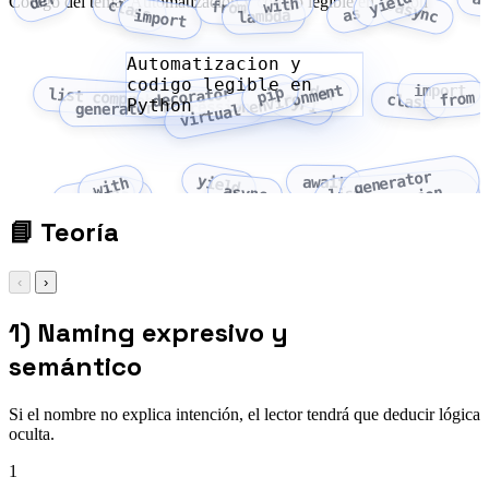
yield
def
a
Código del tema: Automatizacion y codigo legible en Python
with
class
from
async
as
import
lambda
Automatizacion y
codigo legible en
virtual environment
import
def
pip
decorator
list comprehension
from
PyPI
class
Python
generator expression
generator
yield
await
with
async
expression
lambda
as
list
comprehension
📘
Teoría
‹
›
1) Naming expresivo y
semántico
Si el nombre no explica intención, el lector tendrá que deducir lógica
oculta.
1