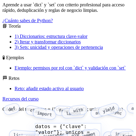
Aprende a usar `dict` y `set` con criterio profesional para acceso
rápido, deduplicación y reglas de negocio limpias.
¿Cuánto sabes de Python?
📘 Teoría
1) Diccionarios: estructura clave-valor
2) Iterar y transformar diccionarios
3) Sets: unicidad y operaciones de pertenencia
🧪 Ejemplos
Ejemplo: permisos por rol con `dict` y validación con `set`
🏁 Retos
Reto: añadir estado activo al usuario
Recursos del curso
yield
def
a
Código del tema: datos = {"clave": "valor"}; unicos = set(lista)
with
class
from
async
as
import
lambda
datos = {"clave":
"valor"}; unicos =
import
def
pip
decorator