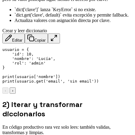
`dict['clave']` lanza `KeyError` si no existe.
`dict.get('clave', default)` evita excepción y permite fallback.
Actualiza valores con asignación directa por clave.
Crear y leer diccionario
Editar
Copiar
usuario = {

    'id': 10,

    'nombre': 'Lucía',

    'rol': 'admin'

}

print(usuario['nombre'])

print(usuario.get('email', 'sin email'))
‹
›
2) Iterar y transformar
diccionarios
En código productivo rara vez solo lees: también validas,
transformas y limpias.