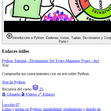
Introducción a Python: Cadenas, Listas, Tuplas, Diccionarios y Conj
Parte I
Enlaces útiles
Python Tutorial - Dictionaries
Set Types
Mapping Types - dict
Test
Comprueba tus conocimientos con un test sobre Python.
Test de Python
Recursos del curso
25
📘 Glosario
🎬 Vídeos
🔗 Enlaces
‹
Lección 07
Listas y tuplas en Python: mutabilidad, rendimiento y diseño de