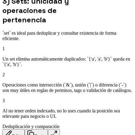
3) Sets: unicidad y
operaciones de
pertenencia
`set` es ideal para deduplicar y consultar existencia de forma
eficiente.
1
Un set elimina automáticamente duplicados: `{'a', 'a', 'b'}` queda en
`{'a', 'b'}`.
2
Operaciones como intersección (`&`), unión (`|`) o diferencia (`-`)
son muy útiles en reglas de permisos, tags o validación de catálogos.
3
Al no tener orden indexado, no lo uses cuando la posición sea
relevante para negocio o UI.
Deduplicación y comparación