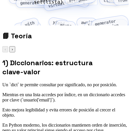
virtual environment
list comprehension
from
PyPI
class
set(lista)
generator expression
generator
yield
await
with
async
expression
lambda
as
list
comprehension
📘
Teoría
‹
›
1) Diccionarios: estructura
clave-valor
Un `dict` te permite consultar por significado, no por posición.
Mientras en una lista accedes por índice, en un diccionario accedes
por clave (`usuario['email']`).
Esto mejora legibilidad y evita errores de posición al crecer el
objeto.
En Python moderno, los diccionarios mantienen orden de inserción,
pero su valor principal sigue siendo el acceso por clave.