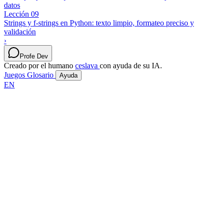
datos
Lección 09
Strings y f-strings en Python: texto limpio, formateo preciso y
validación
›
Profe Dev
Creado por el humano
ceslava
con ayuda de su IA.
Juegos
Glosario
Ayuda
EN