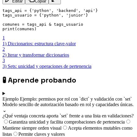
Editar
Copiar
tags_api = {'python', 'backend', 'api'}

tags_usuario = {'python', 'junior'}

comunes = tags_api & tags_usuario

print(comunes)
1
1) Diccionarios: estructura clave-valor
2
2) Iterar y transformar diccionarios
3
3) Sets: unicidad y operaciones de pertenencia
🧪
Aprende probando
Ejemplo
Ejemplo: permisos por rol con `dict` y validación con `set`
Modelo sencillo de autorización basado en rol y capacidades únicas.
⌄
¿Qué ventaja concreta aporta `set` frente a una lista en validaciones?
Garantiza unicidad y facilita comprobaciones de pertenencia
Mantiene siempre orden visual
Acepta elementos mutables como
listas
Permite claves y valores