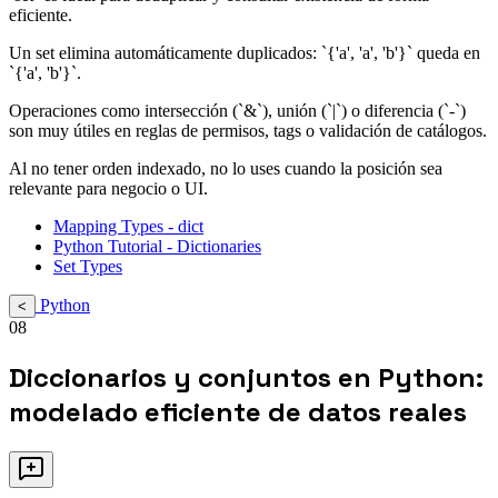
eficiente.
Un set elimina automáticamente duplicados: `{'a', 'a', 'b'}` queda en
`{'a', 'b'}`.
Operaciones como intersección (`&`), unión (`|`) o diferencia (`-`)
son muy útiles en reglas de permisos, tags o validación de catálogos.
Al no tener orden indexado, no lo uses cuando la posición sea
relevante para negocio o UI.
Mapping Types - dict
Python Tutorial - Dictionaries
Set Types
Python
<
08
Diccionarios y conjuntos en Python:
modelado eficiente de datos reales