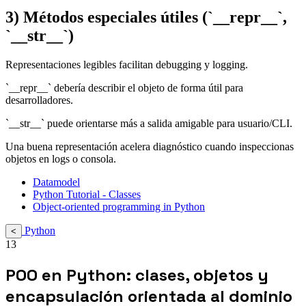
3) Métodos especiales útiles (`__repr__`,
`__str__`)
Representaciones legibles facilitan debugging y logging.
`__repr__` debería describir el objeto de forma útil para
desarrolladores.
`__str__` puede orientarse más a salida amigable para usuario/CLI.
Una buena representación acelera diagnóstico cuando inspeccionas
objetos en logs o consola.
Datamodel
Python Tutorial - Classes
Object-oriented programming in Python
Python
<
13
POO en Python: clases, objetos y
encapsulación orientada al dominio