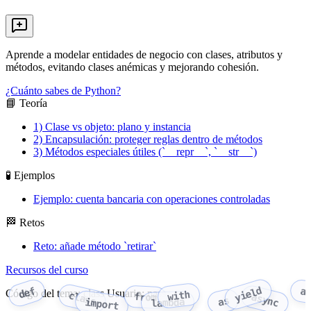
Aprende a modelar entidades de negocio con clases, atributos y
métodos, evitando clases anémicas y mejorando cohesión.
¿Cuánto sabes de Python?
📘 Teoría
1) Clase vs objeto: plano y instancia
2) Encapsulación: proteger reglas dentro de métodos
3) Métodos especiales útiles (`__repr__`, `__str__`)
🧪 Ejemplos
Ejemplo: cuenta bancaria con operaciones controladas
🏁 Retos
Reto: añade método `retirar`
Recursos del curso
yield
def
a
Código del tema: class Usuario: pass
with
class
from
async
as
import
lambda