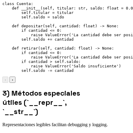
class Cuenta:

    def __init__(self, titular: str, saldo: float = 0.0
        self.titular = titular

        self.saldo = saldo

    def depositar(self, cantidad: float) -> None:

        if cantidad <= 0:

            raise ValueError('La cantidad debe ser posi
        self.saldo += cantidad

    def retirar(self, cantidad: float) -> None:

        if cantidad <= 0:

            raise ValueError('La cantidad debe ser posi
        if cantidad > self.saldo:

            raise ValueError('Saldo insuficiente')

        self.saldo -= cantidad
‹
›
3) Métodos especiales
útiles (`__repr__`,
`__str__`)
Representaciones legibles facilitan debugging y logging.