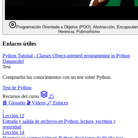
Programación Orientada a Objetos (POO): Abstracción, Encapsulam
Herencia, Polimorfismo
Enlaces útiles
Python Tutorial - Classes
Object-oriented programming in Python
Datamodel
Test
Comprueba tus conocimientos con un test sobre Python.
Test de Python
Recursos del curso
25
📘 Glosario
🎬 Vídeos
🔗 Enlaces
‹
Lección 12
Entrada y salida de archivos en Python: lectura, escritura y
seguridad
Lección 14
Herencia vs composición en Python: decisiones de diseño que