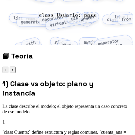
class Usuario: pass
virtual environment
import
def
pip
decorator
list comprehension
from
PyPI
class
generator expression
generator
yield
await
with
async
expression
lambda
as
list
comprehension
📘
Teoría
‹
›
1) Clase vs objeto: plano y
instancia
La clase describe el modelo; el objeto representa un caso concreto
de ese modelo.
1
`class Cuenta:` define estructura y reglas comunes. `cuenta_ana =