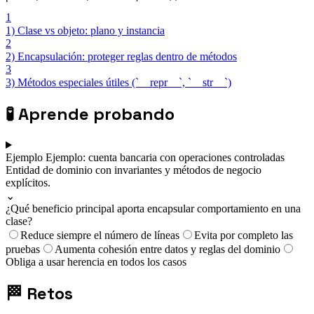
1
1) Clase vs objeto: plano y instancia
2
2) Encapsulación: proteger reglas dentro de métodos
3
3) Métodos especiales útiles (`__repr__`, `__str__`)
🧪
Aprende probando
Ejemplo
Ejemplo: cuenta bancaria con operaciones controladas
Entidad de dominio con invariantes y métodos de negocio
explícitos.
⌄
¿Qué beneficio principal aporta encapsular comportamiento en una
clase?
Reduce siempre el número de líneas
Evita por completo las
pruebas
Aumenta cohesión entre datos y reglas del dominio
Obliga a usar herencia en todos los casos
🏁
Retos