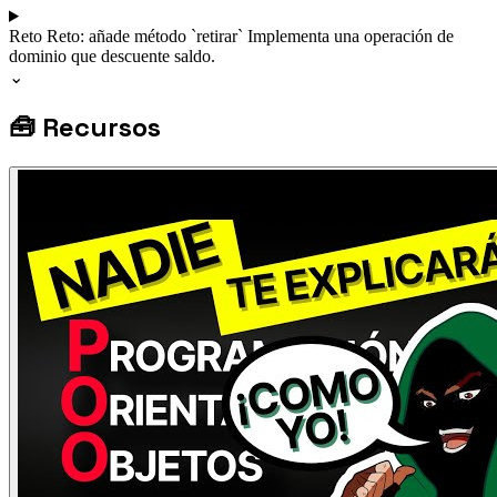
Reto
Reto: añade método `retirar`
Implementa una operación de
dominio que descuente saldo.
⌄
🧰
Recursos