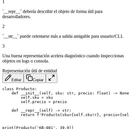
1
`__repr__` debería describir el objeto de forma útil para
desarrolladores.
2
`__str__` puede orientarse más a salida amigable para usuario/CLI.
3
Una buena representación acelera diagnóstico cuando inspeccionas
objetos en logs o consola.
Representación útil de entidad
Editar
Copiar
class Producto:

    def __init__(self, sku: str, precio: float) -> None
        self.sku = sku

        self.precio = precio

    def __repr__(self) -> str:

        return f'Producto(sku={self.sku!r}, precio={sel
print(Producto('KB-001', 39.9))