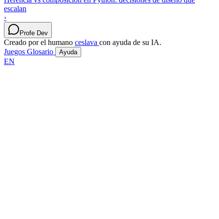
escalan
›
Profe Dev
Creado por el humano
ceslava
con ayuda de su IA.
Juegos
Glosario
Ayuda
EN