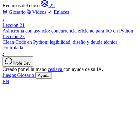
Recursos del curso
25
📘 Glosario
🎬 Vídeos
🔗 Enlaces
‹
Lección 21
Asincronía con asyncio: concurrencia eficiente para I/O en Python
Lección 23
Clean Code en Python: legibilidad, diseño y deuda técnica
controlada
›
Profe Dev
Creado por el humano
ceslava
con ayuda de su IA.
Juegos
Glosario
Ayuda
EN