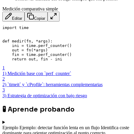
Medición comparativa simple
Editar
Copiar
import time

def medir(fn, *args):

    ini = time.perf_counter()

    out = fn(*args)

    fin = time.perf_counter()

    return out, fin - ini
1
1) Medición base con `perf_counter`
2
2) `timeit` y `cProfile`: herramientas complementarias
3
3) Estrategia de optimización con bajo riesgo
🧪
Aprende probando
Ejemplo
Ejemplo: detectar función lenta en un flujo
Identifica coste
dominante para orientar optimización al punto correcto.