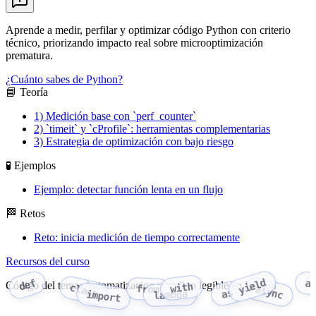
Aprende a medir, perfilar y optimizar código Python con criterio
técnico, priorizando impacto real sobre microoptimización
prematura.
¿Cuánto sabes de Python?
📘 Teoría
1) Medición base con `perf_counter`
2) `timeit` y `cProfile`: herramientas complementarias
3) Estrategia de optimización con bajo riesgo
🧪 Ejemplos
Ejemplo: detectar función lenta en un flujo
🏁 Retos
Reto: inicia medición de tiempo correctamente
Recursos del curso
yield
def
a
Código del tema: Automatizacion y codigo legible en Python
with
class
from
async
as
import
lambda