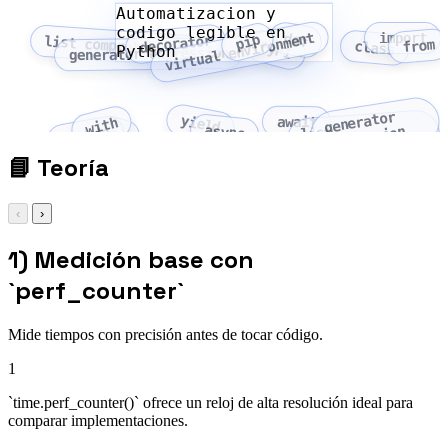
Automatizacion y
codigo legible en
virtual environment
import
def
pip
decorator
list comprehension
from
PyPI
class
Python
generator expression
generator
yield
await
with
async
expression
lambda
as
list
comprehension
📘
Teoría
‹
›
1) Medición base con
`perf_counter`
Mide tiempos con precisión antes de tocar código.
1
`time.perf_counter()` ofrece un reloj de alta resolución ideal para
comparar implementaciones.