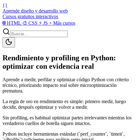
{}
Aprende diseño y desarrollo web
Cursos gratuitos interactivos
🌐
HTML
🎨
CSS
⚡
JS
+
Más cursos
Rendimiento y profiling en Python:
optimizar con evidencia real
Aprende a medir, perfilar y optimizar código Python con criterio
técnico, priorizando impacto real sobre microoptimización
prematura.
La regla de oro en rendimiento es simple: primero medir, luego
decidir, después optimizar y volver a medir.
Sin profiling, es habitual optimizar partes irrelevantes mientras los
verdaderos cuellos de botella siguen intactos.
Python incluye herramientas estándar (`perf_counter`, `timeit`,
`cProfile`) suficientes para análisis serio inicial.