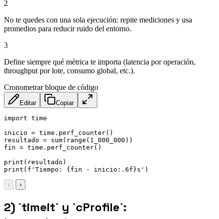
2
No te quedes con una sola ejecución: repite mediciones y usa
promedios para reducir ruido del entorno.
3
Define siempre qué métrica te importa (latencia por operación,
throughput por lote, consumo global, etc.).
Cronometrar bloque de código
Editar
Copiar
import time

inicio = time.perf_counter()

resultado = sum(range(1_000_000))

fin = time.perf_counter()

print(resultado)

print(f'Tiempo: {fin - inicio:.6f}s')
‹
›
2) `timeit` y `cProfile`: