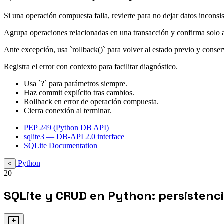
Si una operación compuesta falla, revierte para no dejar datos inconsis
Agrupa operaciones relacionadas en una transacción y confirma solo al 
Ante excepción, usa `rollback()` para volver al estado previo y conser
Registra el error con contexto para facilitar diagnóstico.
Usa `?` para parámetros siempre.
Haz commit explícito tras cambios.
Rollback en error de operación compuesta.
Cierra conexión al terminar.
PEP 249 (Python DB API)
sqlite3 — DB-API 2.0 interface
SQLite Documentation
Python
<
20
SQLite y CRUD en Python: persistenci