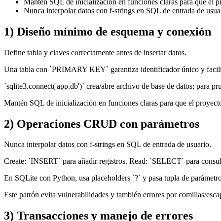
Mantén SQL de inicialización en funciones claras para que el p
Nunca interpolar datos con f-strings en SQL de entrada de usua
1) Diseño mínimo de esquema y conexión
Define tabla y claves correctamente antes de insertar datos.
Una tabla con `PRIMARY KEY` garantiza identificador único y facilit
`sqlite3.connect('app.db')` crea/abre archivo de base de datos; para p
Mantén SQL de inicialización en funciones claras para que el proyect
2) Operaciones CRUD con parámetros
Nunca interpolar datos con f-strings en SQL de entrada de usuario.
Create: `INSERT` para añadir registros. Read: `SELECT` para consult
En SQLite con Python, usa placeholders `?` y pasa tupla de parámetro
Este patrón evita vulnerabilidades y también errores por comillas/esca
3) Transacciones y manejo de errores