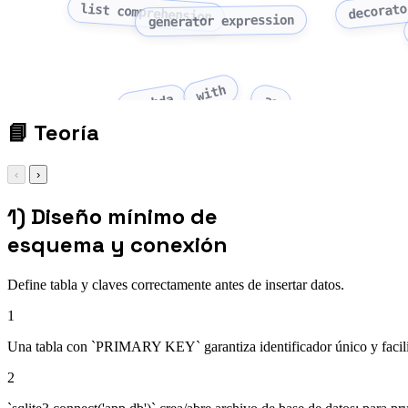
decorato
list comprehension
generator expression
with
as
lambda
📘
Teoría
‹
›
1) Diseño mínimo de
esquema y conexión
Define tabla y claves correctamente antes de insertar datos.
1
Una tabla con `PRIMARY KEY` garantiza identificador único y facilit
2