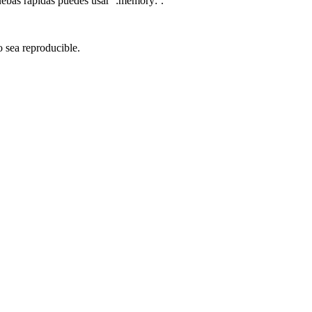
ruebas rápidas puedes usar `:memory:`.
o sea reproducible.