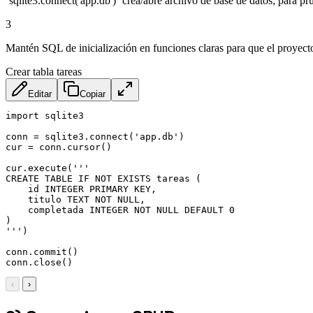
`sqlite3.connect('app.db')` crea/abre archivo de base de datos; para p
3
Mantén SQL de inicialización en funciones claras para que el proyect
Crear tabla tareas
Editar
Copiar
import sqlite3

conn = sqlite3.connect('app.db')

cur = conn.cursor()

cur.execute('''

CREATE TABLE IF NOT EXISTS tareas (

    id INTEGER PRIMARY KEY,

    titulo TEXT NOT NULL,

    completada INTEGER NOT NULL DEFAULT 0

)

''')

conn.commit()

conn.close()
‹
›