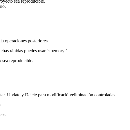
royecto sea reproducible.
rio.
a operaciones posteriores.
ruebas rápidas puedes usar `:memory:`.
o sea reproducible.
ar. Update y Delete para modificación/eliminación controladas.
s.
pes.