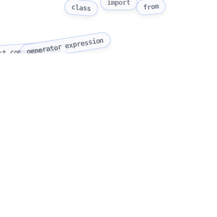
import
from
class
generator expression
st comprehension