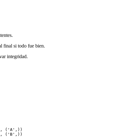
tentes.
final si todo fue bien.
var integridad.
, ('A',))

, ('B',))
