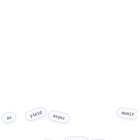
yield
await
async
as