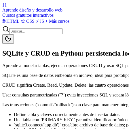
{}
Aprende diseño y desarrollo web
Cursos gratuitos interactivos
🌐
HTML
🎨
CSS
⚡
JS
+
Más cursos
SQLite y CRUD en Python: persistencia loc
Aprende a modelar tablas, ejecutar operaciones CRUD y usar SQL para
SQLite es una base de datos embebida en archivo, ideal para prototipos
CRUD significa Create, Read, Update, Delete: las cuatro operaciones 
Usar consultas parametrizadas (`?`) evita inyecciones SQL y separa ló
Las transacciones (`commit`/`rollback`) son clave para mantener inte
Define tabla y claves correctamente antes de insertar datos.
Una tabla con `PRIMARY KEY` garantiza identificador único y f
`sqlite3.connect('app.db')` crea/abre archivo de base de datos; 