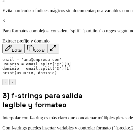
2
Evita hardcodear índices mágicos sin documentar; usa variables con 
3
Para formatos complejos, considera `split`, `partition` o regex según 
Extraer prefijo y dominio
Editar
Copiar
email = 'ana@empresa.com'

usuario = email.split('@')[0]

dominio = email.split('@')[1]

print(usuario, dominio)
‹
›
3) f-strings para salida
legible y formateo
Interpolar con f-string es más claro que concatenar múltiples piezas de
Con f-strings puedes insertar variables y controlar formato (`{precio:.2