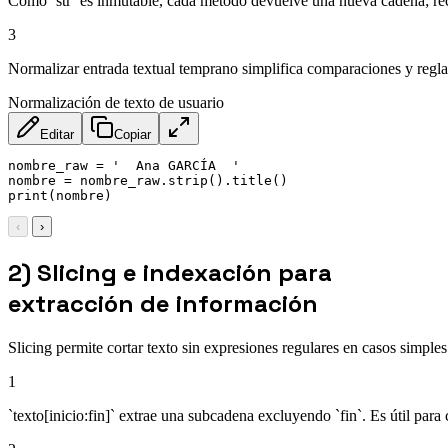
Como `str` es inmutable, cada método devuelve una nueva cadena; rec
3
Normalizar entrada textual temprano simplifica comparaciones y regla
Normalización de texto de usuario
Editar
Copiar
nombre_raw = '  Ana GARCÍA  '

nombre = nombre_raw.strip().title()

print(nombre)
‹
›
2) Slicing e indexación para
extracción de información
Slicing permite cortar texto sin expresiones regulares en casos simples
1
`texto[inicio:fin]` extrae una subcadena excluyendo `fin`. Es útil para 