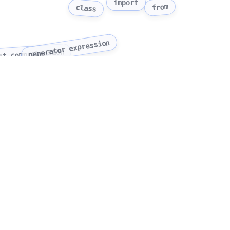
import
from
class
generator expression
st comprehension