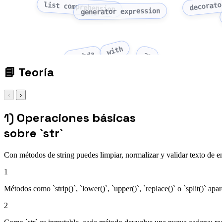
decorato
list comprehension
generator expression
with
as
lambda
📘
Teoría
‹
›
1) Operaciones básicas
sobre `str`
Con métodos de string puedes limpiar, normalizar y validar texto de e
1
Métodos como `strip()`, `lower()`, `upper()`, `replace()` o `split()` ap
2