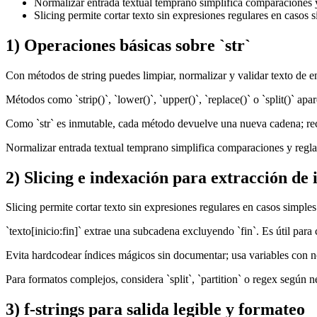
Normalizar entrada textual temprano simplifica comparaciones y
Slicing permite cortar texto sin expresiones regulares en casos s
1) Operaciones básicas sobre `str`
Con métodos de string puedes limpiar, normalizar y validar texto de e
Métodos como `strip()`, `lower()`, `upper()`, `replace()` o `split()` ap
Como `str` es inmutable, cada método devuelve una nueva cadena; rec
Normalizar entrada textual temprano simplifica comparaciones y regla
2) Slicing e indexación para extracción de
Slicing permite cortar texto sin expresiones regulares en casos simples
`texto[inicio:fin]` extrae una subcadena excluyendo `fin`. Es útil para 
Evita hardcodear índices mágicos sin documentar; usa variables con 
Para formatos complejos, considera `split`, `partition` o regex según 
3) f-strings para salida legible y formateo