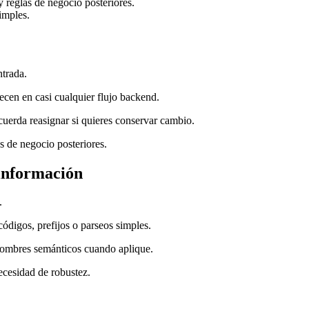
 reglas de negocio posteriores.
imples.
ntrada.
arecen en casi cualquier flujo backend.
uerda reasignar si quieres conservar cambio.
s de negocio posteriores.
 información
.
códigos, prefijos o parseos simples.
nombres semánticos cuando aplique.
necesidad de robustez.