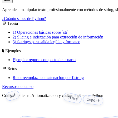
Aprende a manipular texto profesionalmente con métodos de string, slic
¿Cuánto sabes de Python?
📘 Teoría
1) Operaciones básicas sobre `str`
2) Slicing e indexación para extracción de información
3) f-strings para salida legible y formateo
🧪 Ejemplos
Ejemplo: reporte compacto de usuario
🏁 Retos
Reto: reemplaza concatenación por f-string
Recursos del curso
def
Código del tema: Automatizacion y codigo legible en Python
class
import