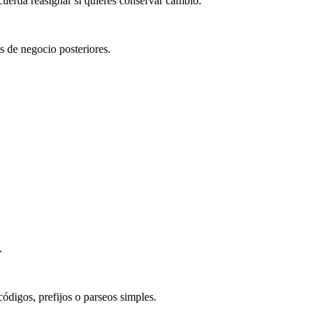
uerda reasignar si quieres conservar cambio.
s de negocio posteriores.
.
códigos, prefijos o parseos simples.