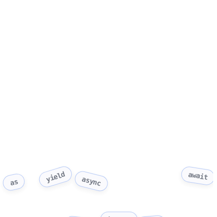
yield
await
async
as