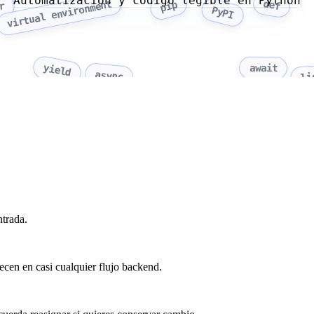
Automatizacion y codigo legible en Python
def
virtual environment
pip
r
PyPI
yield
await
li
async
ntrada.
arecen en casi cualquier flujo backend.