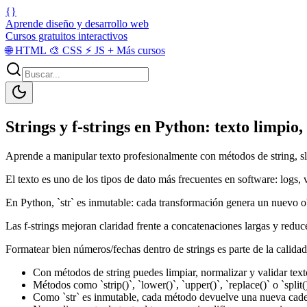
{}
Aprende diseño y desarrollo web
Cursos gratuitos interactivos
🌐
HTML
🎨
CSS
⚡
JS
+
Más cursos
Strings y f-strings en Python: texto limpio
Aprende a manipular texto profesionalmente con métodos de string, slic
El texto es uno de los tipos de dato más frecuentes en software: logs, 
En Python, `str` es inmutable: cada transformación genera un nuevo ob
Las f-strings mejoran claridad frente a concatenaciones largas y reducen
Formatear bien números/fechas dentro de strings es parte de la calidad 
Con métodos de string puedes limpiar, normalizar y validar text
Métodos como `strip()`, `lower()`, `upper()`, `replace()` o `split
Como `str` es inmutable, cada método devuelve una nueva caden