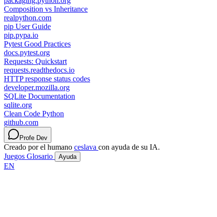
packaging.python.org
Composition vs Inheritance
realpython.com
pip User Guide
pip.pypa.io
Pytest Good Practices
docs.pytest.org
Requests: Quickstart
requests.readthedocs.io
HTTP response status codes
developer.mozilla.org
SQLite Documentation
sqlite.org
Clean Code Python
github.com
Profe Dev
Creado por el humano
ceslava
con ayuda de su IA.
Juegos
Glosario
Ayuda
EN