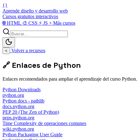
{}
Aprende diseño y desarrollo web
Cursos gratuitos interactivos
🌐
HTML
🎨
CSS
⚡
JS
+
Más cursos
Volver a recursos
<
🔗 Enlaces de Python
Enlaces recomendados para ampliar el aprendizaje del curso Python.
Python Downloads
python.org
Python docs - pathlib
docs.python.org
PEP 20 (The Zen of Python)
peps.python.org
Time Complexity de operaciones comunes
wiki.python.org
Python Packaging User Guide